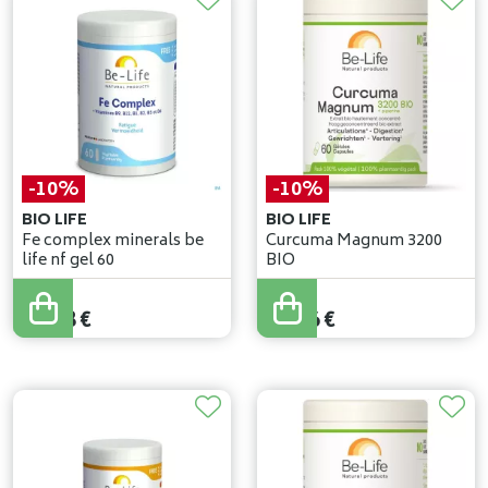
-10%
-10%
BIO LIFE
BIO LIFE
Fe complex minerals be
Curcuma Magnum 3200
life nf gel 60
BIO
19
,
20
€
19
,
40
€
17
,
28
€
17
,
46
€