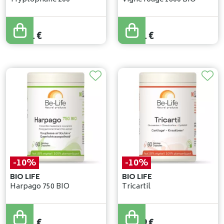
19
,
90
€
19
,
90
€
17
,
91
€
17
,
91
€
-10%
-10%
BIO LIFE
BIO LIFE
Harpago 750 BIO
Tricartil
20
,
90
€
21
,
10
€
18
,
81
€
18
,
99
€