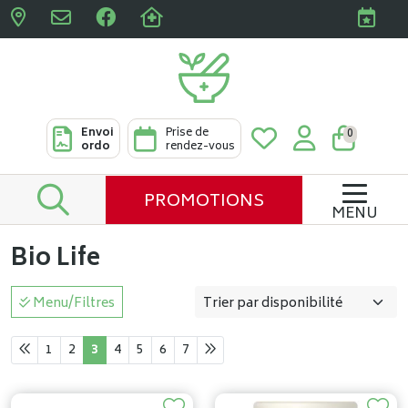
Pharmacies Clabots & De L
Envoi
Prise de
0
ordo
rendez-vous
PROMOTIONS
MENU
Bio Life
Menu/Filtres
1
2
3
4
5
6
7