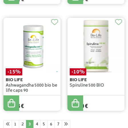
-15%
-10%
BIO LIFE
BIO LIFE
Ashwagandha 5000 bio be
Spiruline 500 BIO
life caps 90
22
,
80
€
22
,
00
€
19
,
38
€
19
,
80
€
1
2
3
4
5
6
7