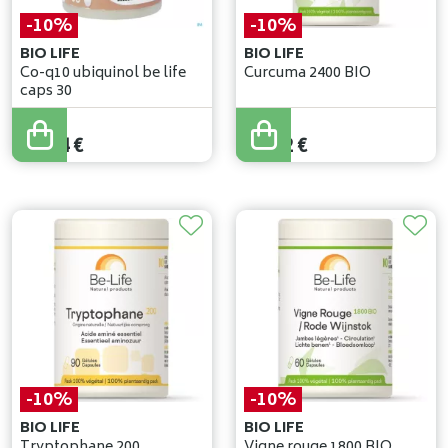
-10%
-10%
BIO LIFE
BIO LIFE
Co-q10 ubiquinol be life
Curcuma 2400 BIO
caps 30
19
,
60
€
19
,
80
€
17
,
64
€
17
,
82
€
-10%
-10%
BIO LIFE
BIO LIFE
Tryptophane 200
Vigne rouge 1800 BIO