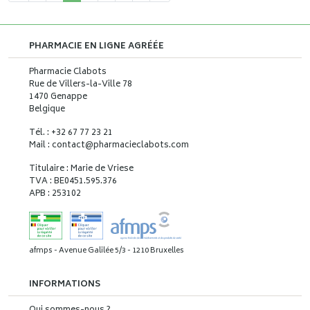
PHARMACIE EN LIGNE AGRÉÉE
Pharmacie Clabots
Rue de Villers-la-Ville 78
1470 Genappe
Belgique
Tél. : +32 67 77 23 21
Mail : contact
@
pharmacieclabots.com
Titulaire : Marie de Vriese
TVA : BE0451.595.376
APB : 253102
afmps - Avenue Galilée 5/3 - 1210 Bruxelles
INFORMATIONS