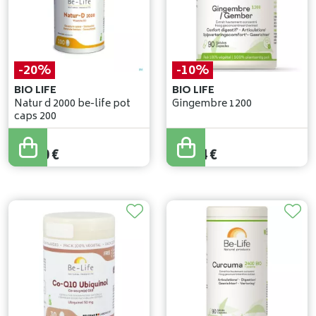
-20%
-10%
BIO LIFE
BIO LIFE
Natur d 2000 be-life pot
Gingembre 1200
caps 200
22
,
00
€
19
,
60
€
17
,
60
€
17
,
64
€