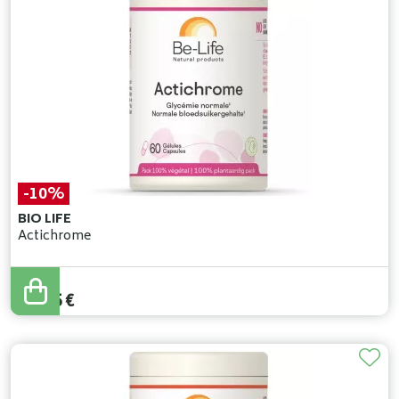
-10%
BIO LIFE
Actichrome
18
,
50
€
16
,
65
€