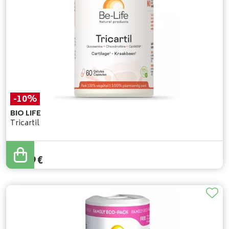
-10%
BIO LIFE
Tricartil
21
,
10
€
18
,
99
€