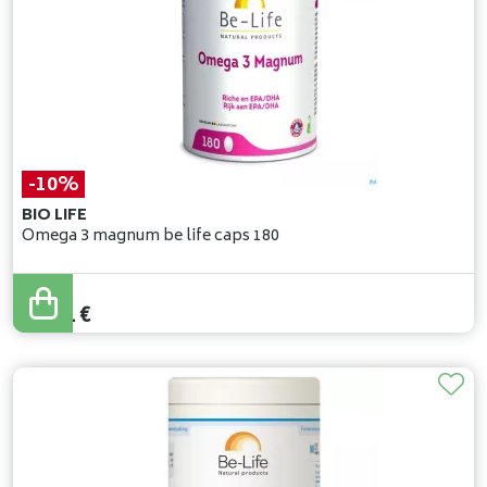
-10%
BIO LIFE
Omega 3 magnum be life caps 180
39
,
90
€
35
,
91
€