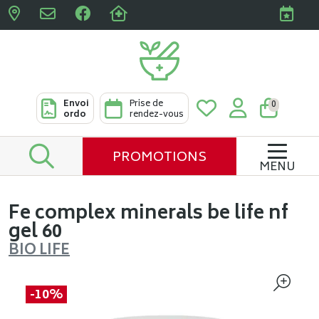
Pharmacies Clabots & De L
Envoi
Prise de
0
ordo
rendez-vous
PROMOTIONS
MENU
Fe complex minerals be life nf
gel 60
BIO LIFE
-10%