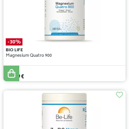
-30%
BIO LIFE
Magnesium Quatro 900
47
,
70
€
33
,
39
€