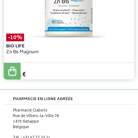
-10%
BIO LIFE
Zn B6 Magnum
15
,
90
€
14
,
31
€
PHARMACIE EN LIGNE AGRÉÉE
Pharmacie Clabots
Rue de Villers-la-Ville 78
1470 Genappe
Belgique
Tél. : +32 67 77 23 21