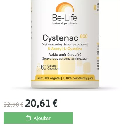
20
,
61
€
22
,
90
€
Ajouter