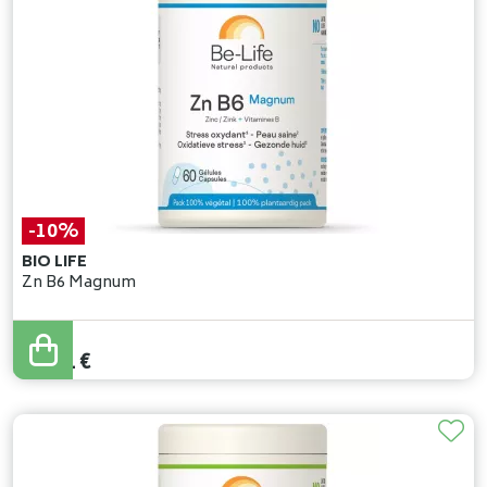
-10%
BIO LIFE
Zn B6 Magnum
15
,
90
€
14
,
31
€