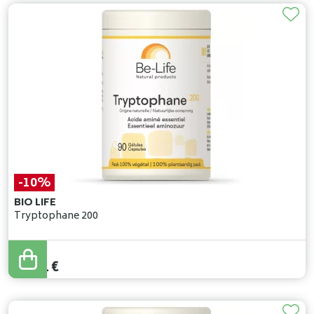
-10%
BIO LIFE
Tryptophane 200
19
,
90
€
17
,
91
€