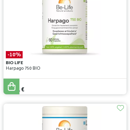
-10%
BIO LIFE
Harpago 750 BIO
20
,
90
€
18
,
81
€