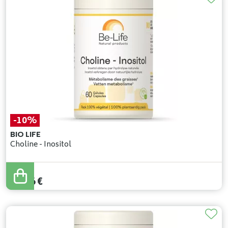
-10%
BIO LIFE
Choline - Inositol
18
,
40
€
16
,
56
€