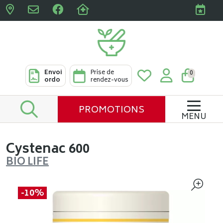
Pharmacies Clabots & De L
Envoi
Prise de
0
ordo
rendez-vous
PROMOTIONS
MENU
Cystenac 600
BIO LIFE
-10%