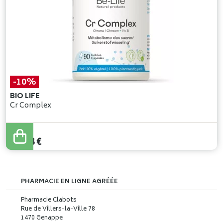
-10%
BIO LIFE
Cr Complex
14
,
20
€
12
,
78
€
PHARMACIE EN LIGNE AGRÉÉE
Pharmacie Clabots
Rue de Villers-la-Ville 78
1470 Genappe