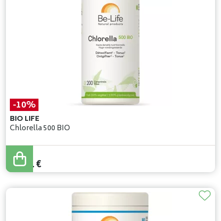
-10%
BIO LIFE
Chlorella 500 BIO
23
,
90
€
21
,
51
€