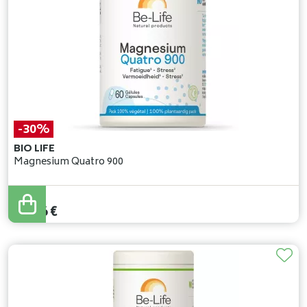
-30%
BIO LIFE
Magnesium Quatro 900
18
,
80
€
13
,
16
€