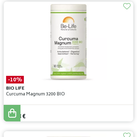
-10%
BIO LIFE
Curcuma Magnum 3200 BIO
27
,
70
€
24
,
93
€