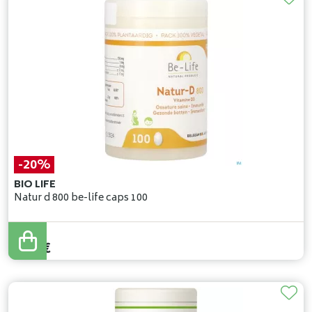
-20%
BIO LIFE
Natur d 800 be-life caps 100
10
,
50
€
8
,
40
€