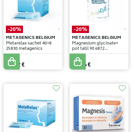
-20%
-20%
METAGENICS BELGIUM
METAGENICS BELGIUM
Metarelax sachet 40+8
Magnesium glycinate+
25830 metagenics
pot tabl 90 6872
metagenics
32
,
90
€
33
,
20
€
26
,
32
€
26
,
56
€