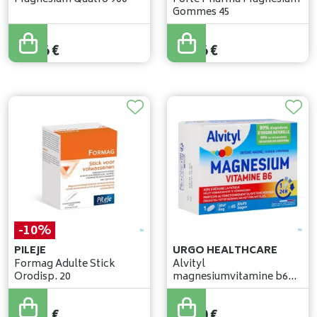
Gommes 45
18
,
80
€
16
,
45
€
13
,
16
€
13
,
16
€
-10%
PILEJE
URGO HEALTHCARE
Formag Adulte Stick
Alvityl
Orodisp. 20
magnesiumvitamine b6
comp 45
14
,
90
€
13
,
41
€
13
,
50
€