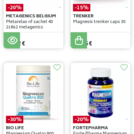
-20%
-15%
METAGENICS BELGIUM
TRENKER
Metarelax nf sachet 40
Magnesis trenker caps 30
21862 metagenics
29
,
90
€
14
,
29
€
23
,
92
€
12
,
15
€
-30%
-20%
BIO LIFE
FORTEPHARMA
Magnesium Quatro 900
Forte Pharma Magnesium