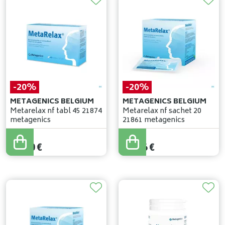
-20%
-20%
METAGENICS BELGIUM
METAGENICS BELGIUM
Metarelax nf tabl 45 21874
Metarelax nf sachet 20
metagenics
21861 metagenics
19
,
50
€
20
,
20
€
15
,
60
€
16
,
16
€