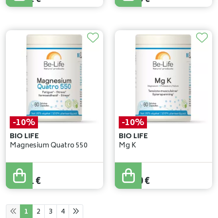
-10%
-10%
BIO LIFE
BIO LIFE
Magnesium Quatro 550
Mg K
15
,
90
€
16
,
00
€
14
,
31
€
14
,
40
€
1
2
3
4