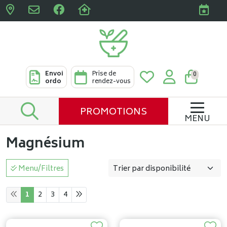
Pharmacies Clabots & De L
Envoi
Prise de
0
ordo
rendez-vous
PROMOTIONS
MENU
Magnésium
Menu/Filtres
1
2
3
4