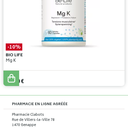
-10%
BIO LIFE
Mg K
16
,
00
€
14
,
40
€
PHARMACIE EN LIGNE AGRÉÉE
Pharmacie Clabots
Rue de Villers-la-Ville 78
1470 Genappe