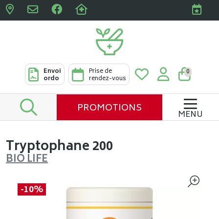
Pharmacies Clabots & De L
Envoi
Prise de
0
ordo
rendez-vous
PROMOTIONS
MENU
Tryptophane 200
BIO LIFE
-10%