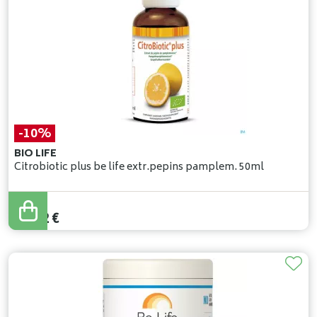
-10%
BIO LIFE
Citrobiotic plus be life extr.pepins pamplem. 50ml
18
,
80
€
16
,
92
€