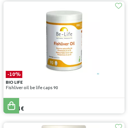
-10%
BIO LIFE
Fishliver oil be life caps 90
16
,
60
€
14
,
94
€