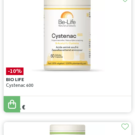
-10%
BIO LIFE
Cystenac 600
22
,
90
€
20
,
61
€