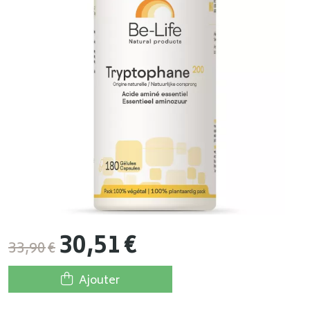
30
,
51
€
33
,
90
€
Ajouter