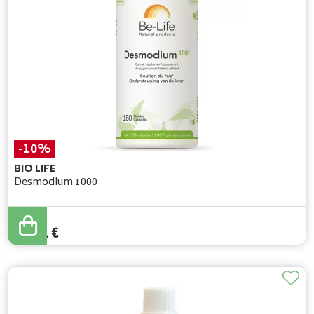
-10%
BIO LIFE
Desmodium 1000
33
,
90
€
30
,
51
€