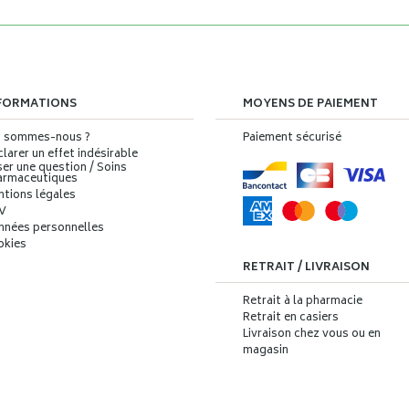
FORMATIONS
MOYENS DE PAIEMENT
i sommes-nous ?
Paiement sécurisé
larer un effet indésirable
er une question / Soins
armaceutiques
ntions légales
V
nnées personnelles
okies
RETRAIT / LIVRAISON
Retrait à la pharmacie
Retrait en casiers
Livraison chez vous ou en
magasin