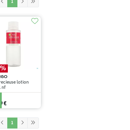
1
0%
IGO
recieuse lotion
375ml nf
€
9
€
1