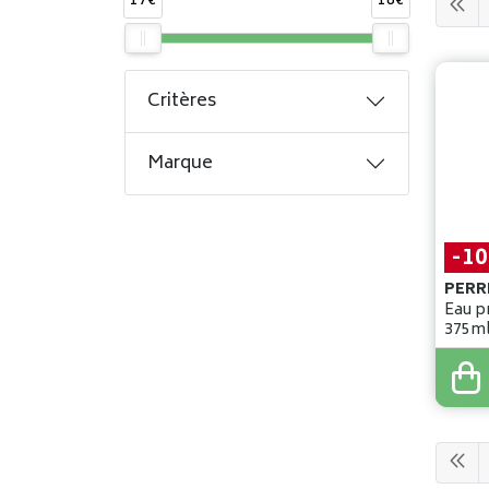
17€
18€
Critères
Marque
-1
PERR
Eau p
18
,
99
17
,
0