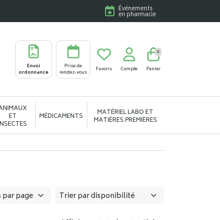
Événements
en pharmacie
0
Envoi
Prise de
Favoris
Compte
Panier
ordonnance
rendez-vous
ANIMAUX
MATÉRIEL LABO ET
ET
MÉDICAMENTS
MATIÈRES PREMIÈRES
INSECTES