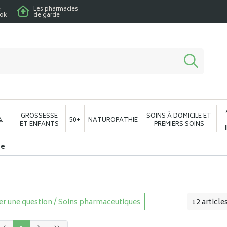
e
Les pharmacies
ook
de garde
macie en ligne à votre service
GROSSESSE
SOINS À DOMICILE ET
&
50+
NATUROPATHIE
ET ENFANTS
PREMIERS SOINS
se
r une question / Soins pharmaceutiques