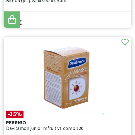
Bio-oil gel peaux seches 50ml
6
,
99
€
5
,
94
€
-15%
PERRIGO
Davitamon junior mfruit v1 comp 120