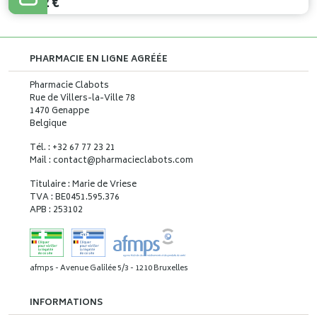
20
,
82
€
PHARMACIE EN LIGNE AGRÉÉE
Pharmacie Clabots
Rue de Villers-la-Ville 78
1470 Genappe
Belgique
Tél. : +32 67 77 23 21
Mail : contact
@
pharmacieclabots.com
Titulaire : Marie de Vriese
TVA : BE0451.595.376
APB : 253102
afmps - Avenue Galilée 5/3 - 1210 Bruxelles
INFORMATIONS