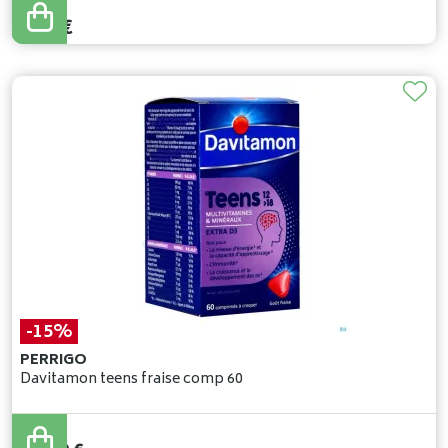
10
,
99
€
8
,
79
€
-15%
PERRIGO
Davitamon teens fraise comp 60
24
,
49
€