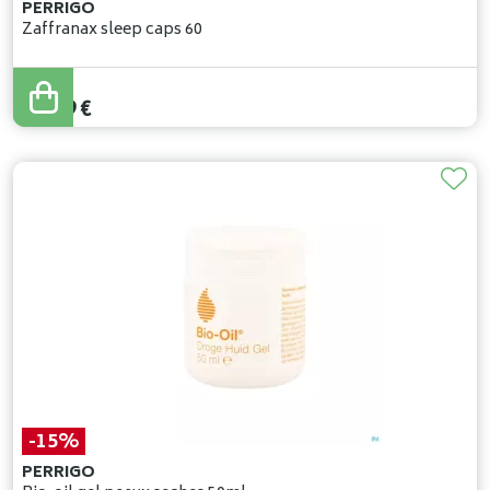
PERRIGO
Zaffranax sleep caps 60
54
,
99
€
49
,
49
€
-15%
PERRIGO