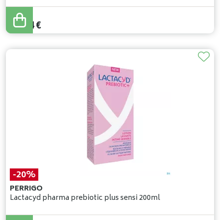
34
,
99
€
29
,
74
€
-20%
PERRIGO
Lactacyd pharma prebiotic plus sensi 200ml