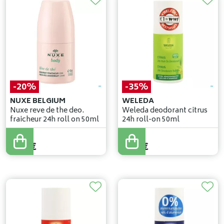
-20%
-35%
NUXE BELGIUM
WELEDA
Nuxe reve de the deo.
Weleda deodorant citrus
fraicheur 24h roll on 50ml
24h roll-on 50ml
11
,
75
€
7
,
49
€
9
,
40
€
4
,
87
€