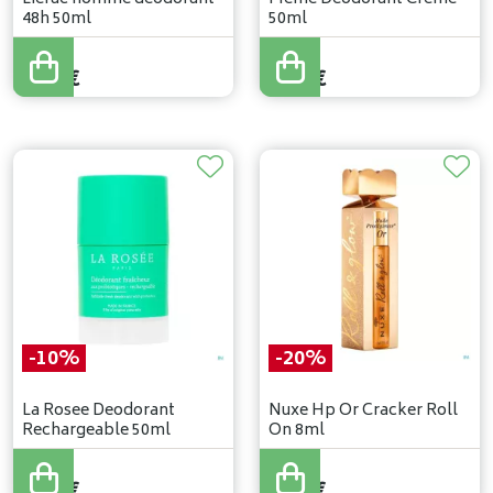
48h 50ml
50ml
9
,
90
€
9
,
11
€
8
,
41
€
8
,
65
€
-10%
-20%
La Rosee Deodorant
Nuxe Hp Or Cracker Roll
Rechargeable 50ml
On 8ml
10
,
29
€
11
,
90
€
9
,
26
€
9
,
52
€