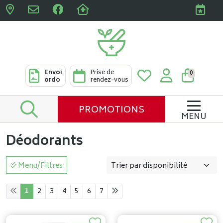
Pharmacies Clabots & De L
Envoi
Prise de
0
ordo
rendez-vous
PROMOTIONS
MENU
Déodorants
Menu/Filtres
1
2
3
4
5
6
7