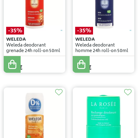
-35%
-35%
WELEDA
WELEDA
Weleda deodorant
Weleda deodorant
grenade 24h roll-on 50ml
homme 24h roll-on 50ml
7
,
49
€
7
,
49
€
4
,
87
€
4
,
87
€