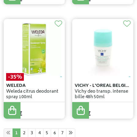
-35%
WELEDA
VICHY - L'OREAL BELGILUX
Weleda citrus deodorant
Vichy deo transp. intense
spray 100ml
bille 48h 50ml
14
,
99
€
9
,
74
€
9
,
97
€
1
2
3
4
5
6
7