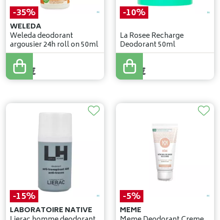
-35%
-10%
WELEDA
Weleda deodorant
La Rosee Recharge
argousier 24h roll on 50ml
Deodorant 50ml
7
,
49
€
7
,
98
€
4
,
87
€
7
,
18
€
-15%
-5%
LABORATOIRE NATIVE
MEME
Lierac homme deodorant
Meme Deodorant Creme