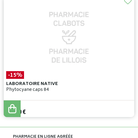
-15%
LABORATOIRE NATIVE
Phytocyane caps 84
52
,
00
€
44
,
20
€
PHARMACIE EN LIGNE AGRÉÉE