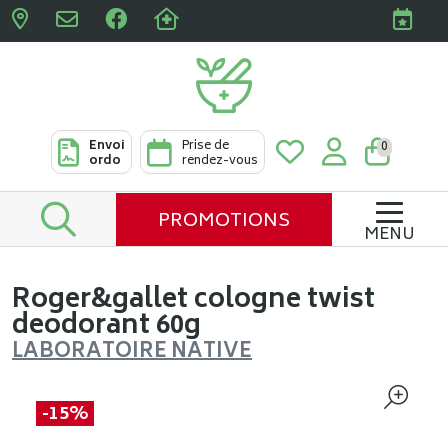
Pharmacies Clabots & De L
Envoi
Prise de
0
ordo
rendez-vous
PROMOTIONS
MENU
Roger&gallet cologne twist
deodorant 60g
LABORATOIRE NATIVE
-15%