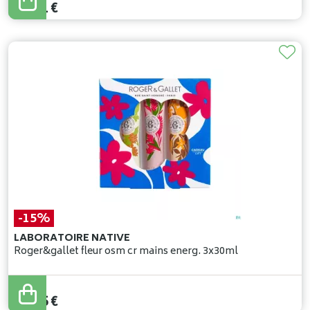
33
,
91
€
-15%
LABORATOIRE NATIVE
Roger&gallet fleur osm cr mains energ. 3x30ml
17
,
00
€
14
,
45
€