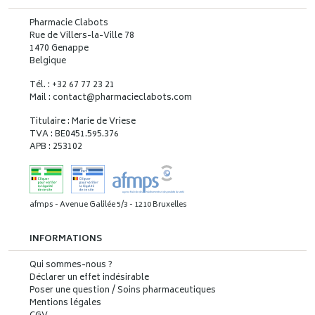
Pharmacie Clabots
Rue de Villers-la-Ville 78
1470 Genappe
Belgique
Tél. : +32 67 77 23 21
Mail : contact
@
pharmacieclabots.com
Titulaire : Marie de Vriese
TVA : BE0451.595.376
APB : 253102
afmps - Avenue Galilée 5/3 - 1210 Bruxelles
INFORMATIONS
Qui sommes-nous ?
Déclarer un effet indésirable
Poser une question / Soins pharmaceutiques
Mentions légales