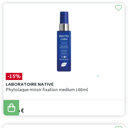
-15%
LABORATOIRE NATIVE
Phytolaque miroir fixation medium 100ml
14
,
90
€
12
,
66
€