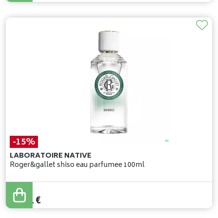
-15%
LABORATOIRE NATIVE
Roger&gallet shiso eau parfumee 100ml
39
,
90
€
33
,
91
€