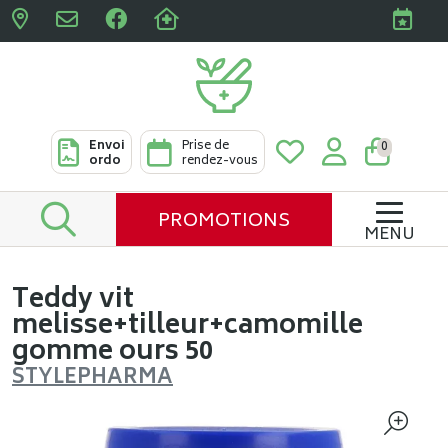
Pharmacies Clabots & De L
Envoi
Prise de
0
ordo
rendez-vous
PROMOTIONS
MENU
Teddy vit
melisse+tilleur+camomille
gomme ours 50
STYLEPHARMA