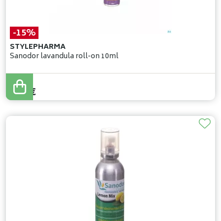
-15%
STYLEPHARMA
Sanodor lavandula roll-on 10ml
9
,
95
€
8
,
46
€