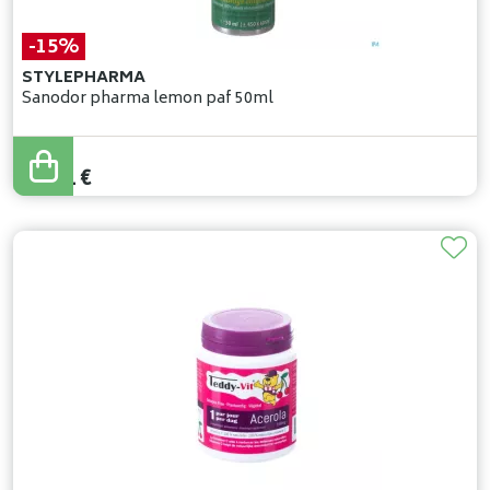
-15%
STYLEPHARMA
Sanodor pharma lemon paf 50ml
12
,
95
€
11
,
01
€