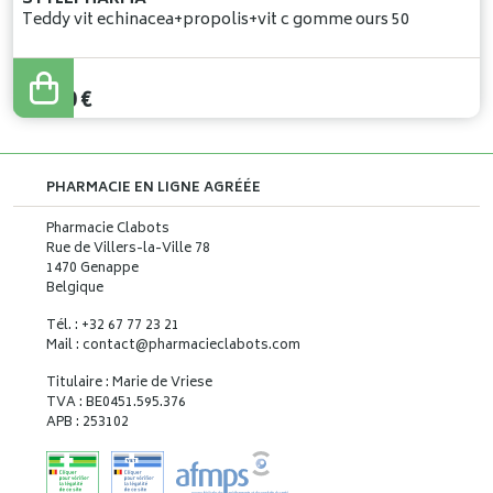
Teddy vit echinacea+propolis+vit c gomme ours 50
15
,
50
€
PHARMACIE EN LIGNE AGRÉÉE
Pharmacie Clabots
Rue de Villers-la-Ville 78
1470 Genappe
Belgique
Tél. : +32 67 77 23 21
Mail : contact
@
pharmacieclabots.com
Titulaire : Marie de Vriese
TVA : BE0451.595.376
APB : 253102