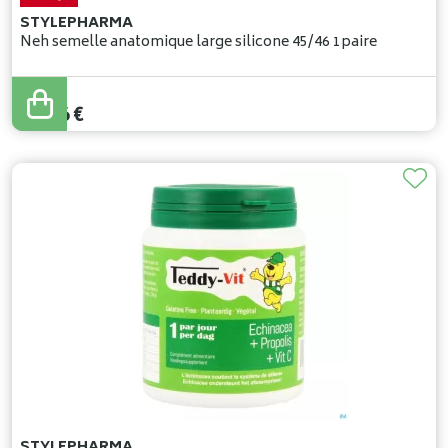
STYLEPHARMA
Neh semelle anatomique large silicone 45/46 1paire
49
,
95
€
42
,
46
€
STYLEPHARMA