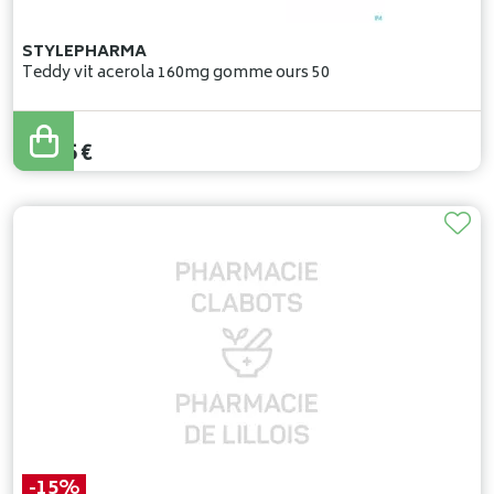
STYLEPHARMA
Teddy vit acerola 160mg gomme ours 50
13
,
95
€
-15%