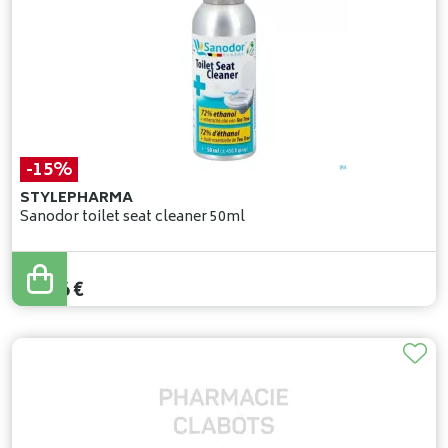
-15%
STYLEPHARMA
Sanodor toilet seat cleaner 50ml
11
,
95
€
10
,
16
€