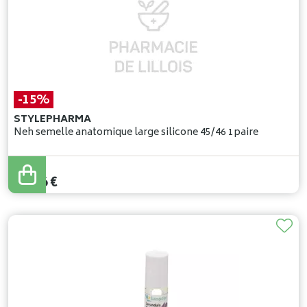
-15%
STYLEPHARMA
Neh semelle anatomique large silicone 45/46 1paire
29
,
95
€
25
,
46
€