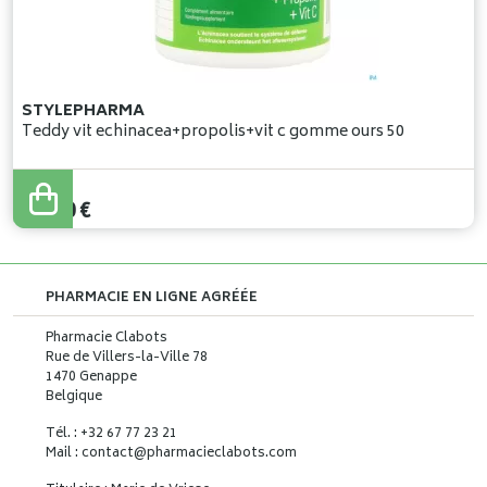
STYLEPHARMA
Teddy vit echinacea+propolis+vit c gomme ours 50
15
,
50
€
PHARMACIE EN LIGNE AGRÉÉE
Pharmacie Clabots
Rue de Villers-la-Ville 78
1470 Genappe
Belgique
Tél. : +32 67 77 23 21
Mail : contact
@
pharmacieclabots.com