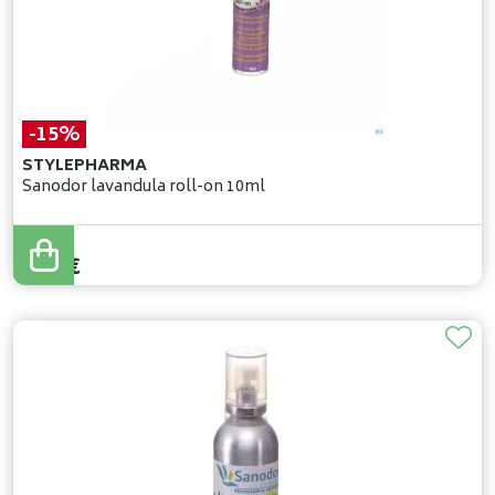
-15%
STYLEPHARMA
Sanodor lavandula roll-on 10ml
9
,
95
€
8
,
46
€