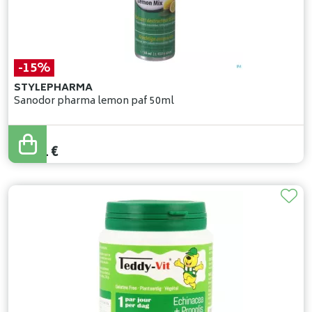
-15%
STYLEPHARMA
Sanodor pharma lemon paf 50ml
12
,
95
€
11
,
01
€