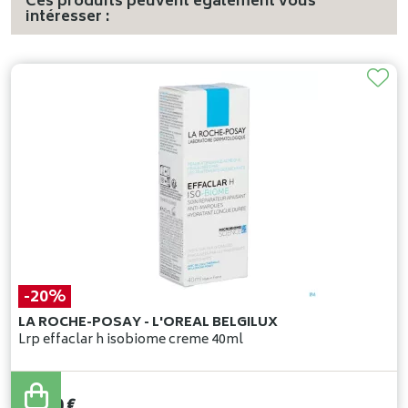
Ces produits peuvent également vous
intéresser :
-20%
LA ROCHE-POSAY - L'OREAL BELGILUX
Lrp effaclar h isobiome creme 40ml
24
,
75
€
19
,
80
€