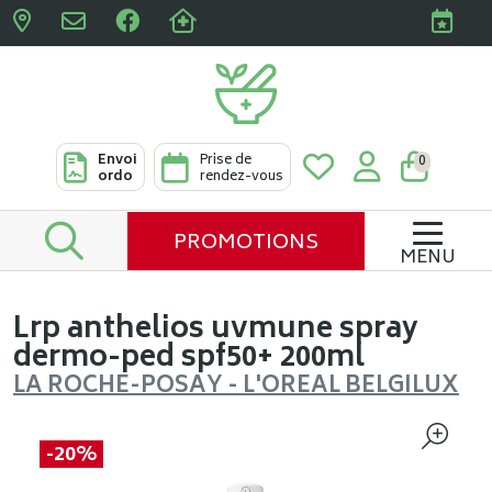
Pharmacies Clabots & De L
Envoi
Prise de
0
ordo
rendez-vous
PROMOTIONS
MENU
Lrp anthelios uvmune spray
dermo-ped spf50+ 200ml
LA ROCHE-POSAY - L'OREAL BELGILUX
-20%