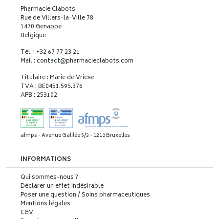
Pharmacie Clabots
Rue de Villers-la-Ville 78
1470 Genappe
Belgique
Tél. : +32 67 77 23 21
Mail : contact
@
pharmacieclabots.com
Titulaire : Marie de Vriese
TVA : BE0451.595.376
APB : 253102
afmps - Avenue Galilée 5/3 - 1210 Bruxelles
INFORMATIONS
Qui sommes-nous ?
Déclarer un effet indésirable
Poser une question / Soins pharmaceutiques
Mentions légales
CGV