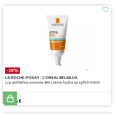
-20%
LA ROCHE-POSAY - L'OREAL BELGILUX
Lrp anthelios uvmune 400 creme hydra sp spf50+50ml
23
,
95
€
19
,
16
€