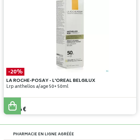
-20%
LA ROCHE-POSAY - L'OREAL BELGILUX
Lrp anthelios a/age 50+ 50ml
32
,
95
€
26
,
36
€
PHARMACIE EN LIGNE AGRÉÉE