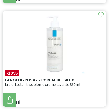
-20%
LA ROCHE-POSAY - L'OREAL BELGILUX
Lrp effaclar h isobiome creme lavante 390ml
25
,
50
€
20
,
40
€