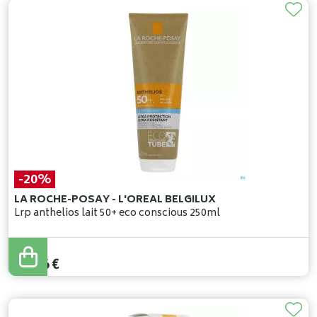
-20%
LA ROCHE-POSAY - L'OREAL BELGILUX
Lrp anthelios lait 50+ eco conscious 250ml
30
,
95
€
24
,
76
€