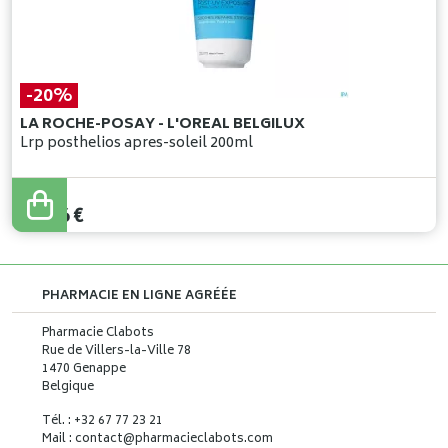
-20%
LA ROCHE-POSAY - L'OREAL BELGILUX
Lrp posthelios apres-soleil 200ml
23
,
95
€
19
,
16
€
PHARMACIE EN LIGNE AGRÉÉE
Pharmacie Clabots
Rue de Villers-la-Ville 78
1470 Genappe
Belgique
Tél. : +32 67 77 23 21
Mail : contact
@
pharmacieclabots.com