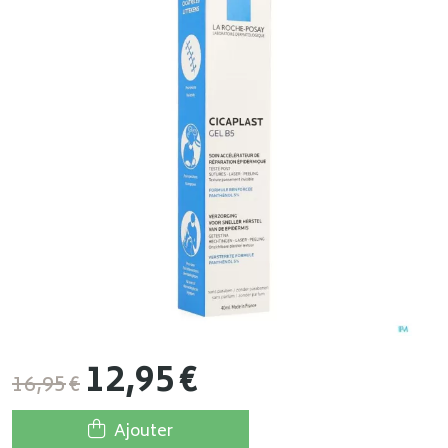
12
,
95
€
16
,
95
€
Ajouter