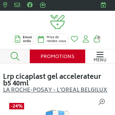
Pharmacies Clabots & De L
Envoi
Prise de
0
ordo
rendez-vous
PROMOTIONS
MENU
Lrp cicaplast gel accelerateur
b5 40ml
LA ROCHE-POSAY - L'OREAL BELGILUX
-24%