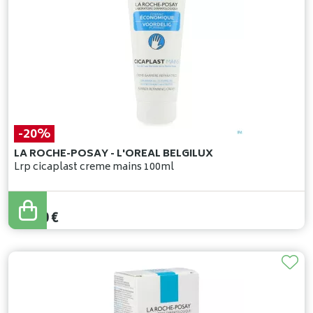
-20%
LA ROCHE-POSAY - L'OREAL BELGILUX
Lrp cicaplast creme mains 100ml
18
,
75
€
15
,
00
€