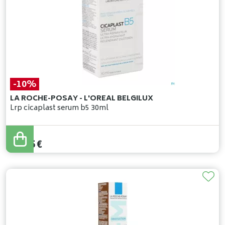
-10%
LA ROCHE-POSAY - L'OREAL BELGILUX
Lrp cicaplast serum b5 30ml
47
,
95
€
43
,
15
€