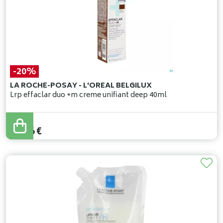
-20%
LA ROCHE-POSAY - L'OREAL BELGILUX
Lrp effaclar duo +m creme unifiant deep 40ml
24
,
95
€
19
,
96
€