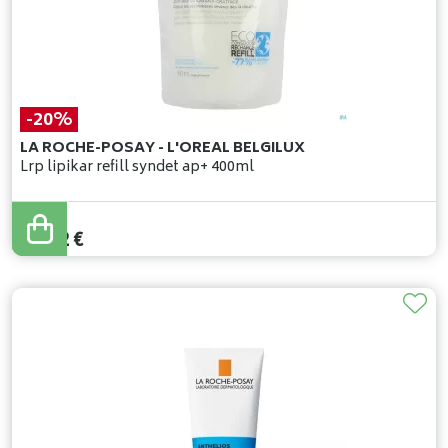
-20%
LA ROCHE-POSAY - L'OREAL BELGILUX
Lrp lipikar refill syndet ap+ 400ml
20
,
65
€
16
,
52
€