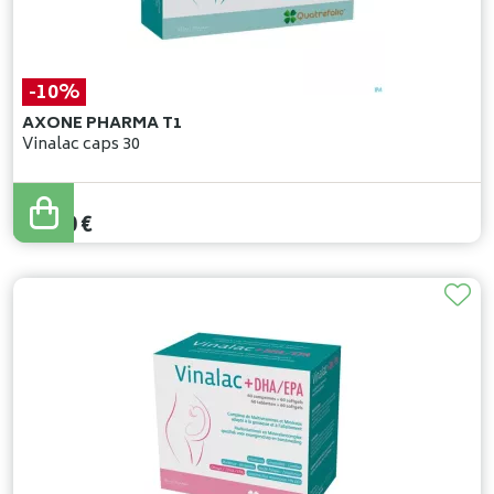
-10%
AXONE PHARMA T1
Vinalac caps 30
17
,
00
€
15
,
30
€