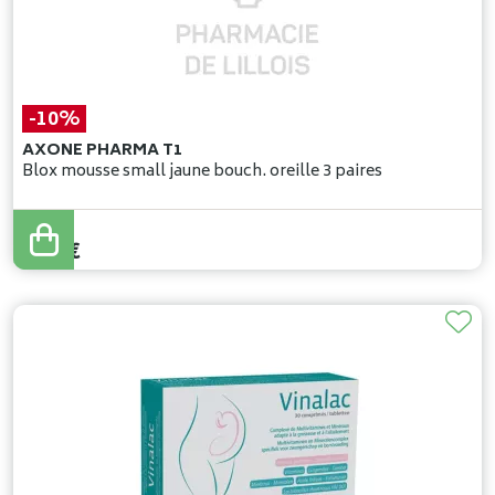
-10%
AXONE PHARMA T1
Blox mousse small jaune bouch. oreille 3 paires
5
,
00
€
4
,
50
€