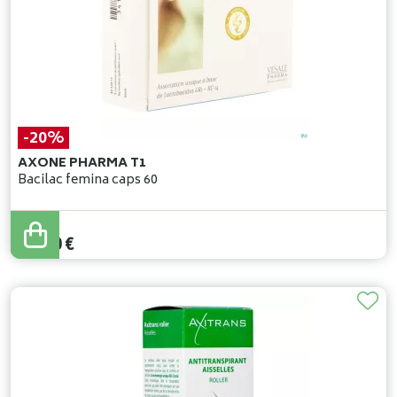
-20%
AXONE PHARMA T1
Bacilac femina caps 60
39
,
50
€
31
,
60
€