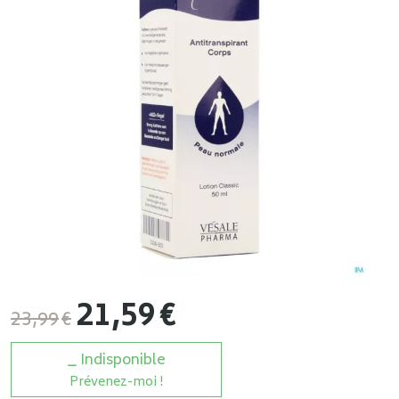
21
,
59
€
23
,
99
€
Indisponible
Prévenez-moi !