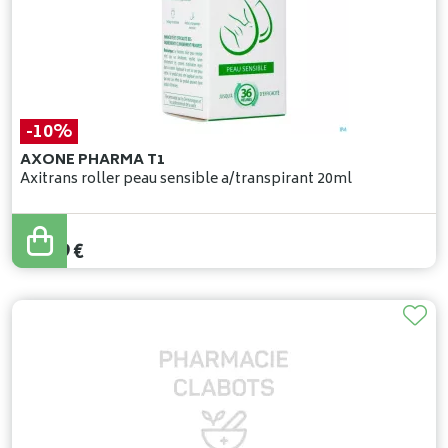
-10%
AXONE PHARMA T1
Axitrans roller peau sensible a/transpirant 20ml
20
,
99
€
18
,
89
€