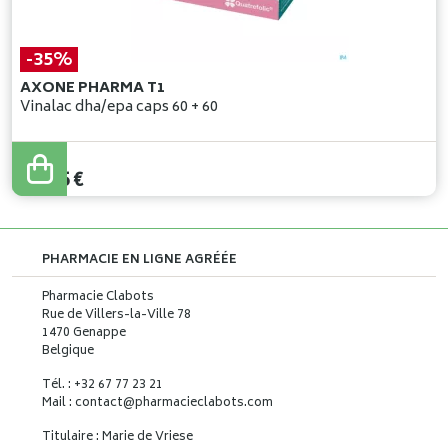
-35%
AXONE PHARMA T1
Vinalac dha/epa caps 60 + 60
51
,
00
€
33
,
15
€
PHARMACIE EN LIGNE AGRÉÉE
Pharmacie Clabots
Rue de Villers-la-Ville 78
1470 Genappe
Belgique
Tél. : +32 67 77 23 21
Mail : contact
@
pharmacieclabots.com
Titulaire : Marie de Vriese