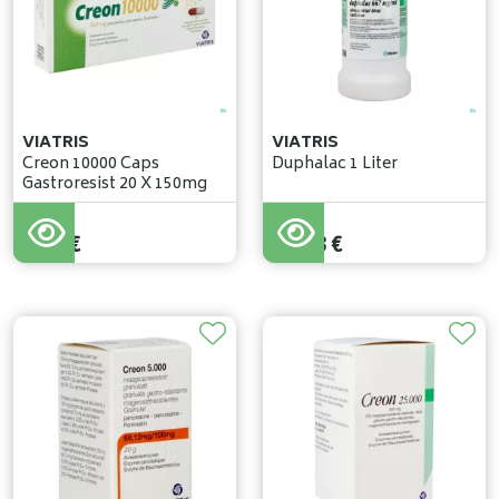
VIATRIS
VIATRIS
Creon 10000 Caps
Duphalac 1 Liter
Gastroresist 20 X 150mg
9
,
95
€
21
,
33
€