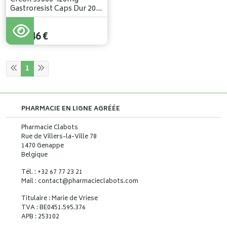
Gastroresist Caps Dur 200
Hdpe
114
,
46
€
1
PHARMACIE EN LIGNE AGRÉÉE
Pharmacie Clabots
Rue de Villers-la-Ville 78
1470 Genappe
Belgique
Tél. : +32 67 77 23 21
Mail : contact
@
pharmacieclabots.com
Titulaire : Marie de Vriese
TVA : BE0451.595.376
APB : 253102