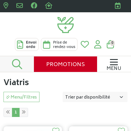
Pharmacies Clabots & De L
Envoi
Prise de
0
ordo
rendez-vous
PROMOTIONS
MENU
Viatris
Menu/Filtres
1