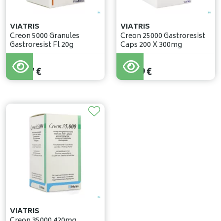
VIATRIS
VIATRIS
Creon 5000 Granules
Creon 25000 Gastroresist
Gastroresist Fl 20g
Caps 200 X 300mg
21
,
87
€
84
,
69
€
VIATRIS
Creon 35000 420mg