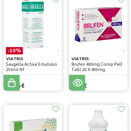
-10%
VIATRIS
VIATRIS
Saugella Active Emulsion
Brufen 400mg Comp Pell
250ml Nf
Tabl 20 X 400mg
15
,
50
€
13
,
95
€
5
,
99
€