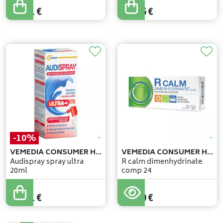
12
,
90
€
12
,
95
€
11
,
61
€
11
,
65
€
-10%
VEMEDIA CONSUMER HEALTH BELGIUM
VEMEDIA CONSUMER HEALTH BELGIUM
Audispray spray ultra
R calm dimenhydrinate
20ml
comp 24
13
,
90
€
12
,
51
€
12
,
90
€