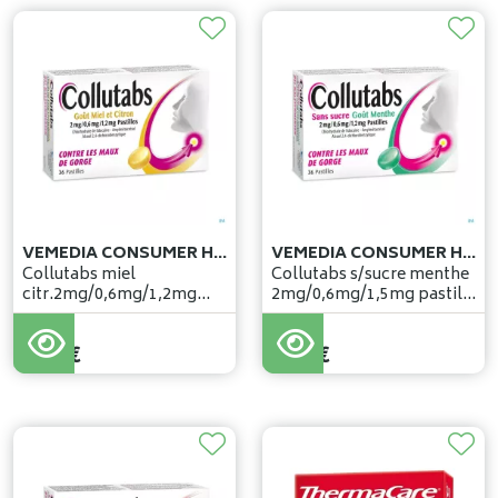
VEMEDIA CONSUMER HEALTH BELGIUM
VEMEDIA CONSUMER HEALTH BELGIUM
Collutabs miel
Collutabs s/sucre menthe
citr.2mg/0,6mg/1,2mg
2mg/0,6mg/1,5mg pastil
past. sucer 36
36
7
,
24
€
8
,
95
€