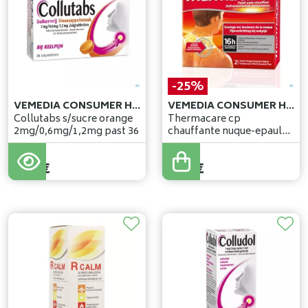
-25%
VEMEDIA CONSUMER HEALTH BELGIUM
VEMEDIA CONSUMER HEALTH BELGIUM
Collutabs s/sucre orange
Thermacare cp
2mg/0,6mg/1,2mg past 36
chauffante nuque-epaule-
poignet 2
12
,
95
€
8
,
95
€
9
,
71
€