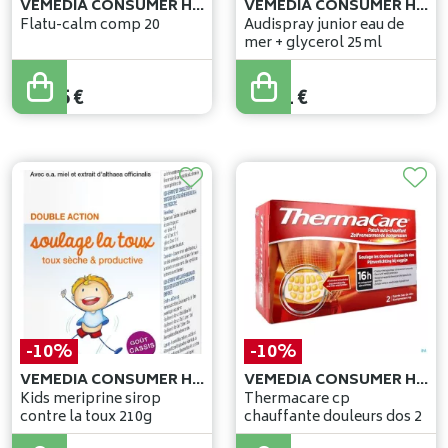
VEMEDIA CONSUMER HEALTH BELGIUM
VEMEDIA CONSUMER HEALTH BELGIUM
Flatu-calm comp 20
Audispray junior eau de
mer + glycerol 25ml
12
,
50
€
12
,
90
€
11
,
25
€
11
,
61
€
-10%
-10%
VEMEDIA CONSUMER HEALTH BELGIUM
VEMEDIA CONSUMER HEALTH BELGIUM
Kids meriprine sirop
Thermacare cp
contre la toux 210g
chauffante douleurs dos 2