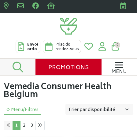
Pharmacies Clabots & De L
Envoi
Prise de
0
ordo
rendez-vous
PROMOTIONS
MENU
Vemedia Consumer Health
Belgium
Menu/Filtres
1
2
3