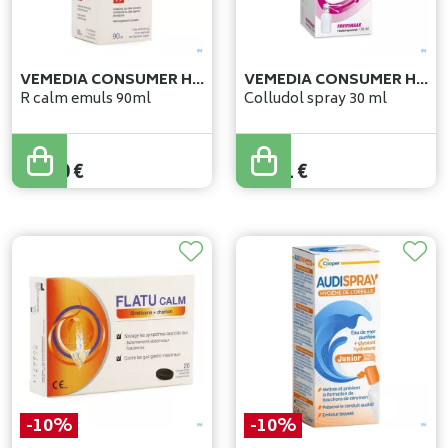
VEMEDIA CONSUMER HEALTH BELGIUM
VEMEDIA CONSUMER HEALTH BELGIUM
R calm emuls 90ml
Colludol spray 30 ml
10
,
50
€
10
,
91
€
-10%
-10%