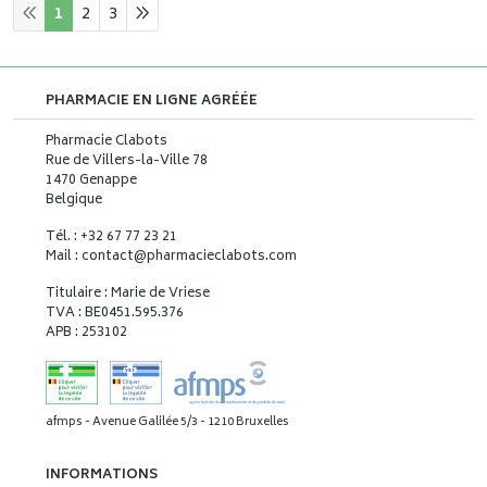
1
2
3
PHARMACIE EN LIGNE AGRÉÉE
Pharmacie Clabots
Rue de Villers-la-Ville 78
1470 Genappe
Belgique
Tél. : +32 67 77 23 21
Mail : contact
@
pharmacieclabots.com
Titulaire : Marie de Vriese
TVA : BE0451.595.376
APB : 253102
afmps - Avenue Galilée 5/3 - 1210 Bruxelles
INFORMATIONS