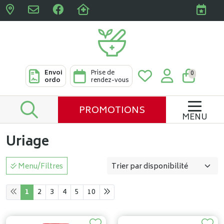
Pharmacies Clabots & De L
Envoi
Prise de
0
ordo
rendez-vous
PROMOTIONS
MENU
Uriage
Menu/Filtres
1
2
3
4
5
10