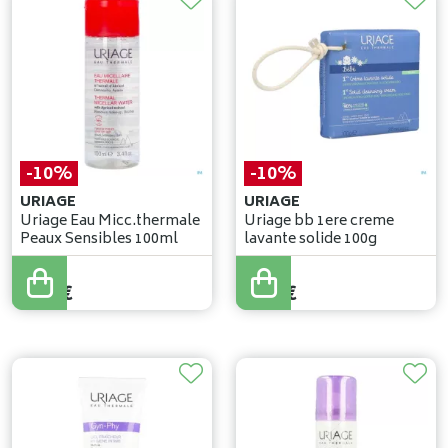
-10%
-10%
URIAGE
URIAGE
Uriage Eau Micc.thermale
Uriage bb 1ere creme
Peaux Sensibles 100ml
lavante solide 100g
5
,
80
€
7
,
01
€
5
,
22
€
6
,
31
€