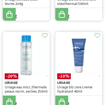
levres 2x4g
oleothermal 500ml
10
,
12
€
9
,
90
€
8
,
60
€
8
,
91
€
-20%
-10%
URIAGE
URIAGE
Uriage eau micc.thermale
Uriage bb 1ere creme
peaux norm. seches 250ml
hydratant 40ml
11
,
50
€
10
,
30
€
9
,
20
€
9
,
27
€