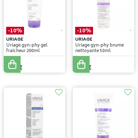
-10%
-10%
URIAGE
URIAGE
Uriage gyn-phy gel
Uriage gyn-phy brume
fraicheur 200ml
nettoyante 50ml
7
,
90
€
7
,
94
€
7
,
11
€
7
,
15
€