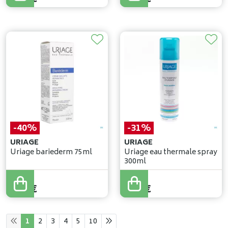
-40%
-31%
URIAGE
URIAGE
Uriage bariederm 75ml
Uriage eau thermale spray
300ml
15
,
70
€
14
,
51
€
9
,
42
€
9
,
99
€
1
2
3
4
5
10