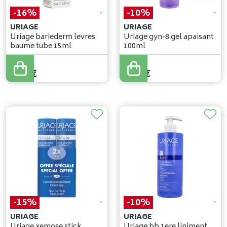
-16%
-10%
URIAGE
URIAGE
Uriage bariederm levres
Uriage gyn-8 gel apaisant
baume tube 15ml
100ml
9
,
50
€
8
,
95
€
7
,
99
€
8
,
05
€
-15%
-10%
URIAGE
URIAGE
Uriage xemose stick
Uriage bb 1ere liniment