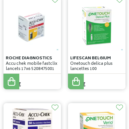
ROCHE DIAGNOSTICS
LIFESCAN BELGIUM
Accu chek mobile fastclix
Onetouch delica plus
lancets 17x6 5208475001
lancettes 100
6
,
55
€
6
,
55
€