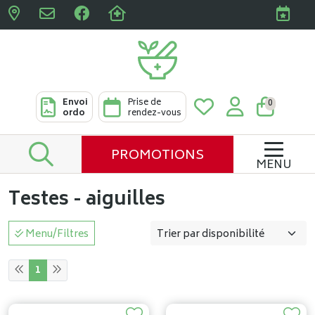
Pharmacies Clabots & De L
Envoi
Prise de
0
ordo
rendez-vous
PROMOTIONS
MENU
Testes - aiguilles
Menu/Filtres
1