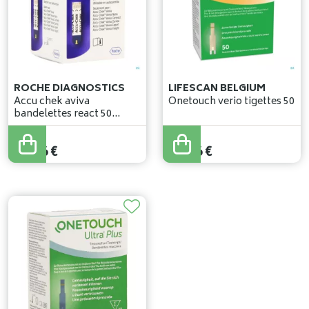
ROCHE DIAGNOSTICS
LIFESCAN BELGIUM
Accu chek aviva
Onetouch verio tigettes 50
bandelettes react 50
6453970054
25
,
76
€
25
,
76
€