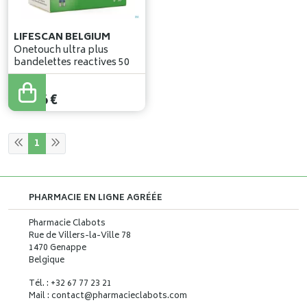
LIFESCAN BELGIUM
Onetouch ultra plus
bandelettes reactives 50
25
,
76
€
1
PHARMACIE EN LIGNE AGRÉÉE
Pharmacie Clabots
Rue de Villers-la-Ville 78
1470 Genappe
Belgique
Tél. : +32 67 77 23 21
Mail : contact
@
pharmacieclabots.com