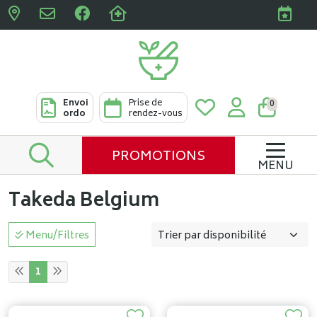
Pharmacies Clabots & De L
Envoi
Prise de
0
ordo
rendez-vous
PROMOTIONS
MENU
Takeda Belgium
Menu/Filtres
1