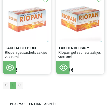
TAKEDA BELGIUM
TAKEDA BELGIUM
Riopan gel sachets zakjes
Riopan gel sachets zakjes
20x10ml
50x10ml
8
,
95
€
17
,
90
€
1
PHARMACIE EN LIGNE AGRÉÉE