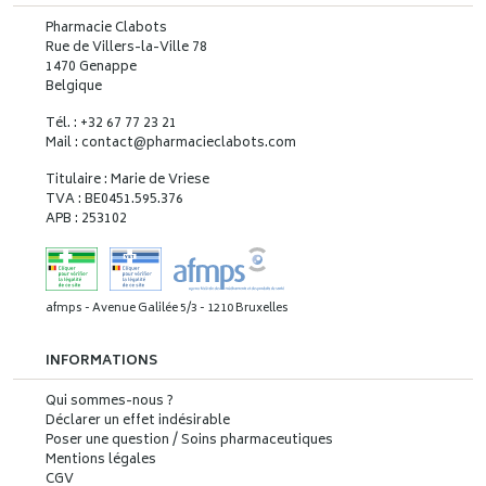
Pharmacie Clabots
Rue de Villers-la-Ville 78
1470 Genappe
Belgique
Tél. : +32 67 77 23 21
Mail : contact
@
pharmacieclabots.com
Titulaire : Marie de Vriese
TVA : BE0451.595.376
APB : 253102
afmps - Avenue Galilée 5/3 - 1210 Bruxelles
INFORMATIONS
Qui sommes-nous ?
Déclarer un effet indésirable
Poser une question / Soins pharmaceutiques
Mentions légales
CGV