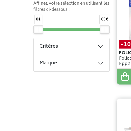
Affinez votre sélection en utilisant les
filtres ci-dessous :
0€
85€
-1
Critères
FOLI
Folio
Marque
Fpp2
0
,
96
€
0
,
86