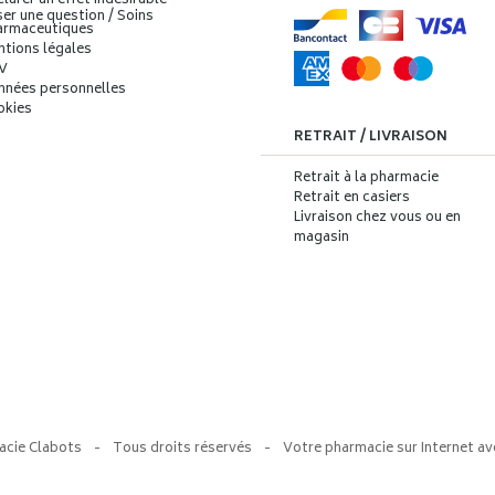
larer un effet indésirable
er une question / Soins
armaceutiques
ntions légales
V
nnées personnelles
okies
RETRAIT / LIVRAISON
Retrait à la pharmacie
Retrait en casiers
Livraison chez vous ou en
magasin
acie Clabots
-
Tous droits réservés
-
Votre pharmacie sur Internet av