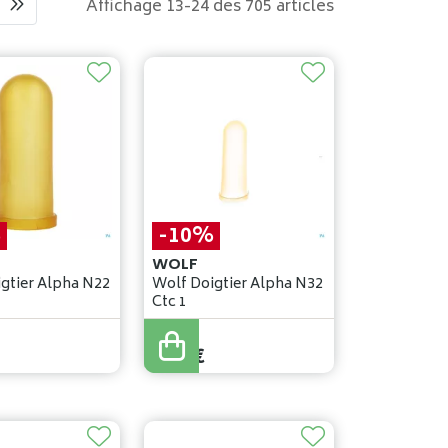
Affichage 13-24 des 705 articles
%
-10%
WOLF
gtier Alpha N22
Wolf Doigtier Alpha N32
Ctc 1
0
,
92
€
0
,
83
€