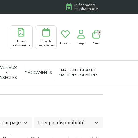
Événements
en pharmacie
0
Envoi
Prise de
Favoris
Compte
Panier
ordonnance
rendez-vous
ANIMAUX
MATÉRIEL LABO ET
ET
MÉDICAMENTS
MATIÈRES PREMIÈRES
INSECTES