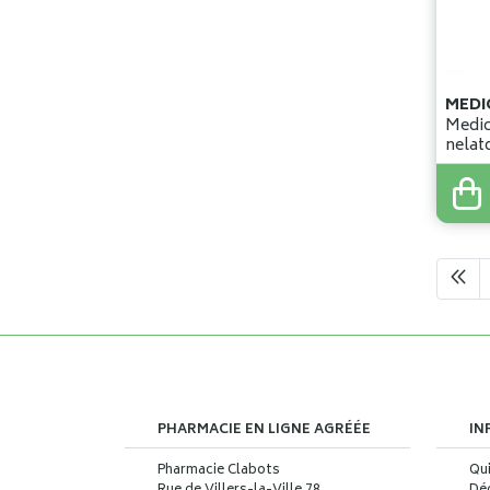
MEDI
Medic
nelat
blanc
1
,
06
PHARMACIE EN LIGNE AGRÉÉE
IN
Pharmacie Clabots
Qu