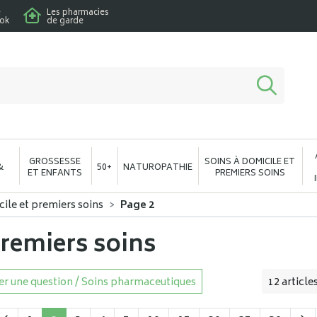
e
Les pharmacies
ook
de garde
macie en ligne à votre service
GROSSESSE
SOINS À DOMICILE ET
&
50+
NATUROPATHIE
ET ENFANTS
PREMIERS SOINS
cile et premiers soins
Page 2
premiers soins
r une question / Soins pharmaceutiques