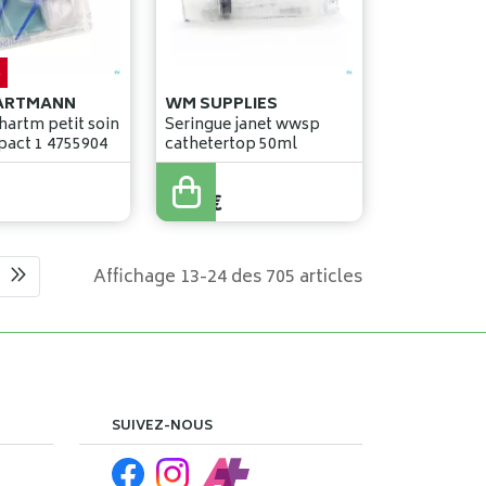
%
ARTMANN
WM SUPPLIES
hartm petit soin
Seringue janet wwsp
e/b compact 1 4755904
cathetertop 50ml
1
,
32
€
Affichage 13-24 des 705 articles
SUIVEZ-NOUS