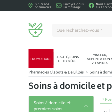
Situer nos
Envoyez-nous
Nous suivr
pharmacies
un message
sur Faceb
Pharmacies Clabots & De Lillois Votre phar
MINCEUR,
BEAUTÉ, SOINS
PROMOTIONS
ALIMENTATION 
ET HYGIÈNE
VITAMINES
Pharmacies Clabots & De Lillois
Soins à domi
Soins à domicile et 
Pose
Soins à domicile et
premiers soins