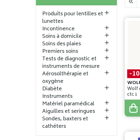
Produits pour lentilles et
lunettes
Incontinence
Soins à domicile
Soins des plaies
Premiers soins
Tests de diagnostic et
instruments de mesure
-1
Aérosolthérapie et
oxygène
WOLF
Diabète
Wolf 
ctc 1
Instruments
Matériel paramédical
0
,
92
€
0
,
83
Aiguilles et seringues
Sondes, baxters et
cathéters