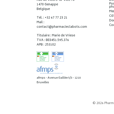
Rue de Villers-la-Ville 78
Déc
Pos
1470 Genappe
ph
Belgique
Me
CG
Tél. : +32 67 77 23 21
Do
Mail :
Co
contact
@
pharmacieclabots.com
Titulaire : Marie de Vriese
TVA : BE0451.595.376
APB : 253102
afmps - Avenue Galilée 5/3 - 1210
Bruxelles
© 2026 Pharm