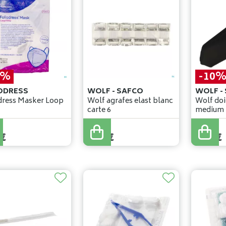
0%
-10
ODRESS
WOLF - SAFCO
WOLF -
dress Masker Loop
Wolf agrafes elast blanc
Wolf doig
carte 6
medium
1
,
11
€
€
0
,
91
€
1
,
00
€