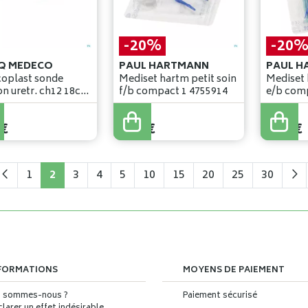
-20%
-20
Q MEDECO
PAUL HARTMANN
PAUL H
oplast sonde
Mediset hartm petit soin
Mediset 
on uretr. ch12 18cm
f/b compact 1 4755914
1
,
32
€
1
,
51
€
€
1
,
06
€
1
,
21
€
1
2
3
4
5
10
15
20
25
30
FORMATIONS
MOYENS DE PAIEMENT
i sommes-nous ?
Paiement sécurisé