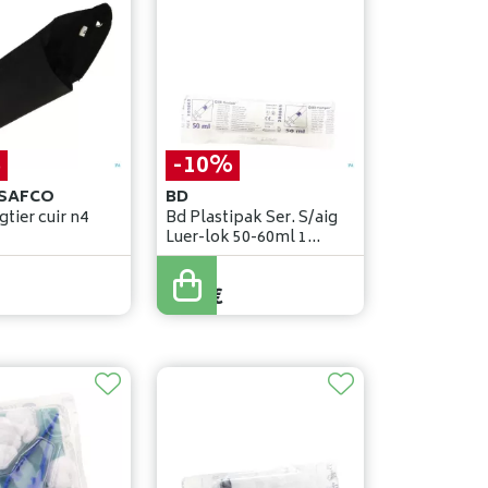
%
-10%
 SAFCO
BD
tier cuir n4
Bd Plastipak Ser. S/aig
Luer-lok 50-60ml 1
300865
1
,
14
€
1
,
03
€