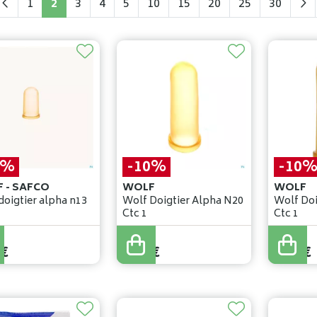
1
2
3
4
5
10
15
20
25
30
0%
-10%
-10
 - SAFCO
WOLF
WOLF
doigtier alpha n13
Wolf Doigtier Alpha N20
Wolf Doi
Ctc 1
Ctc 1
0
,
92
€
0
,
92
€
€
0
,
83
€
0
,
83
€