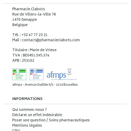
Pharmacie Clabots
Rue de Villers-la-Ville 78
1470 Genappe
Belgique
Tél. : +32 67 77 23 21
Mail : contact
@
pharmacieclabots.com
Titulaire : Marie de Vriese
TVA : BE0451.595.376
APB : 253102
afmps - Avenue Galilée 5/3 - 1210 Bruxelles
INFORMATIONS
Qui sommes-nous ?
Déclarer un effet indésirable
Poser une question / Soins pharmaceutiques
Mentions légales