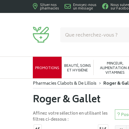
Situer nos
Envoyez-nous
Nous suivr
pharmacies
un message
sur Faceb
Pharmacies Clabots & De Lillois Votre phar
MINCEUR,
BEAUTÉ, SOINS
PROMOTIONS
ALIMENTATION 
ET HYGIÈNE
VITAMINES
Pharmacies Clabots & De Lillois
Roger & Gal
Roger & Gallet
Affinez votre sélection en utilisant les
Pose
filtres ci-dessous :