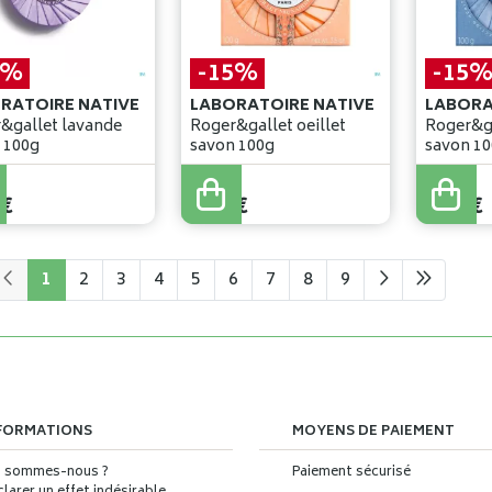
5%
-15%
-15
RATOIRE NATIVE
LABORATOIRE NATIVE
LABORA
&gallet lavande
Roger&gallet oeillet
Roger&ga
 100g
savon 100g
savon 1
7
,
90
€
7
,
90
€
€
6
,
71
€
6
,
71
€
1
2
3
4
5
6
7
8
9
FORMATIONS
MOYENS DE PAIEMENT
i sommes-nous ?
Paiement sécurisé