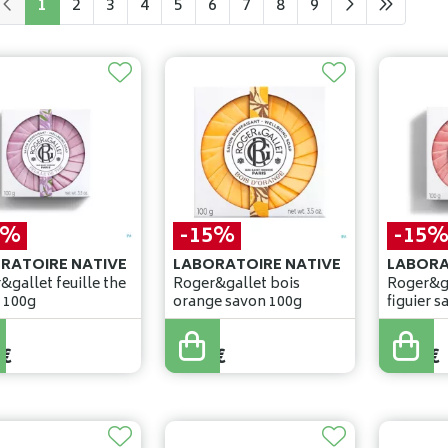
1
2
3
4
5
6
7
8
9
5%
-15%
-15
RATOIRE NATIVE
LABORATOIRE NATIVE
LABORA
&gallet feuille the
Roger&gallet bois
Roger&ga
 100g
orange savon 100g
figuier 
7
,
90
€
7
,
90
€
€
6
,
71
€
6
,
71
€