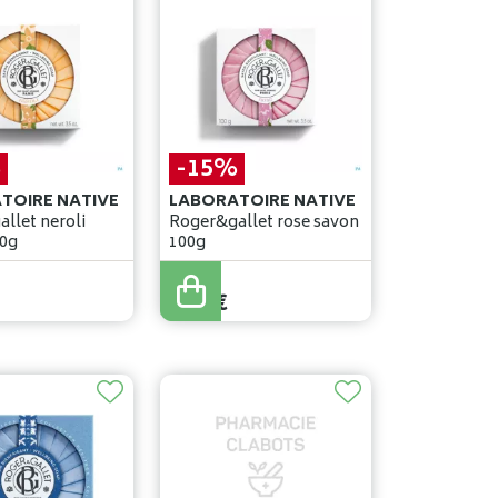
%
-15%
TOIRE NATIVE
LABORATOIRE NATIVE
llet neroli
Roger&gallet rose savon
00g
100g
7
,
90
€
6
,
71
€