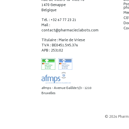
Rue de Villers-la-Ville 78
Déc
Pos
1470 Genappe
ph
Belgique
Me
CG
Tél. : +32 67 77 23 21
Do
Mail :
Co
contact
@
pharmacieclabots.com
Titulaire : Marie de Vriese
TVA : BE0451.595.376
APB : 253102
afmps - Avenue Galilée 5/3 - 1210
Bruxelles
© 2026 Pharm