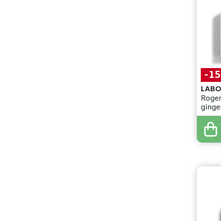
-1
LABO
Roger
ginge
100g
7
,
90
€
6
,
71