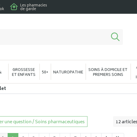
e
Les pharmacies
ook
de garde
macie en ligne à votre service
GROSSESSE
SOINS À DOMICILE ET
&
50+
NATUROPATHIE
ET ENFANTS
PREMIERS SOINS
let
r une question / Soins pharmaceutiques