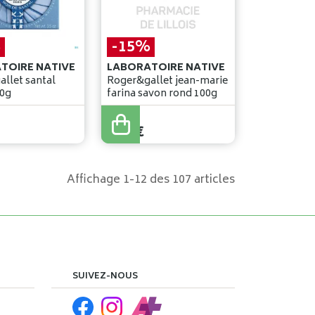
%
-15%
TOIRE NATIVE
LABORATOIRE NATIVE
llet santal
Roger&gallet jean-marie
00g
farina savon rond 100g
7
,
90
€
6
,
71
€
Affichage 1-12 des 107 articles
SUIVEZ-NOUS