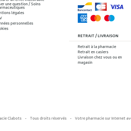
larer un effet indésirable
er une question / Soins
armaceutiques
ntions légales
V
nnées personnelles
okies
RETRAIT / LIVRAISON
Retrait à la pharmacie
Retrait en casiers
Livraison chez vous ou en
magasin
acie Clabots
-
Tous droits réservés
-
Votre pharmacie sur Internet av