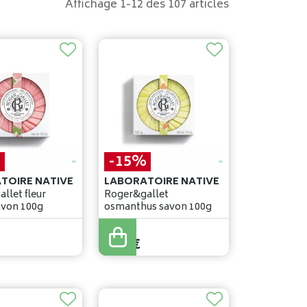
Affichage 1-12 des 107 articles
%
-15%
TOIRE NATIVE
LABORATOIRE NATIVE
llet fleur
Roger&gallet
savon 100g
osmanthus savon 100g
7
,
90
€
6
,
71
€