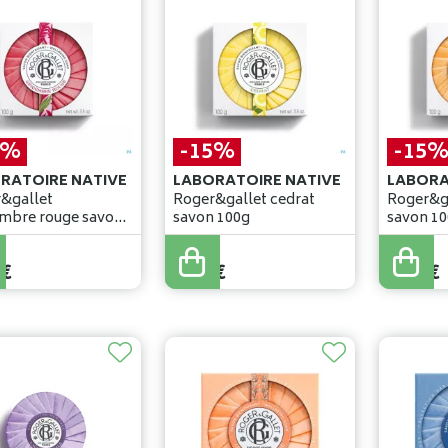
5%
-15%
-15
RATOIRE NATIVE
LABORATOIRE NATIVE
LABORA
&gallet
Roger&gallet cedrat
Roger&ga
mbre rouge savon
savon 100g
savon 1
7
,
90
€
7
,
90
€
€
6
,
71
€
6
,
71
€