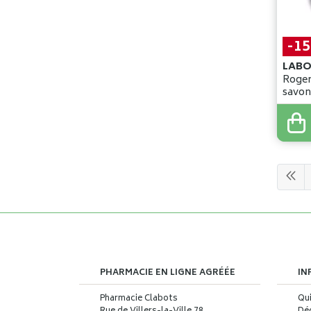
-1
LABO
Roger
savon
7
,
90
€
6
,
71
PHARMACIE EN LIGNE AGRÉÉE
IN
Pharmacie Clabots
Qu