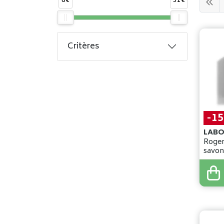
6€
51€
Critères
-1
LABO
Roger
savon
7
,
60
€
6
,
46