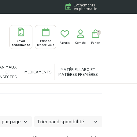
Événements
en pharmacie
0
Envoi
Prise de
Favoris
Compte
Panier
ordonnance
rendez-vous
ANIMAUX
MATÉRIEL LABO ET
ET
MÉDICAMENTS
MATIÈRES PREMIÈRES
INSECTES