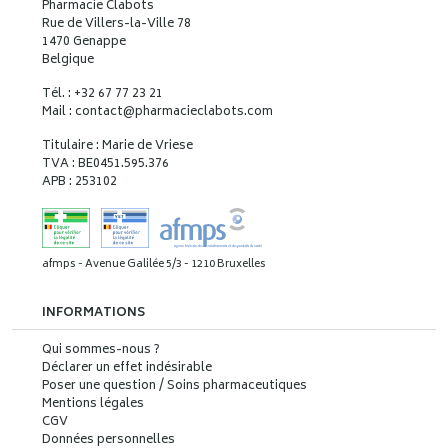
Pharmacie Clabots
Rue de Villers-la-Ville 78
1470 Genappe
Belgique
Tél. : +32 67 77 23 21
Mail : contact
@
pharmacieclabots.com
Titulaire : Marie de Vriese
TVA : BE0451.595.376
APB : 253102
afmps - Avenue Galilée 5/3 - 1210 Bruxelles
INFORMATIONS
Qui sommes-nous ?
Déclarer un effet indésirable
Poser une question / Soins pharmaceutiques
Mentions légales
CGV
Données personnelles