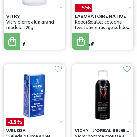
-15%
VITRY
LABORATOIRE NATIVE
Vitry pierre alun grand
Roger&gallet cologne
modele 120g
twist savonrasage solide
100g
14
,
90
€
11
,
01
€
12
,
66
€
-15%
WELEDA
VICHY - L'OREAL BELGILUX
Weleda baume apres
Vichy homme mousse a