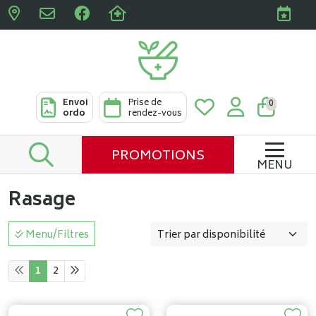
Pharmacies Clabots & De L
Envoi
Prise de
0
ordo
rendez-vous
PROMOTIONS
MENU
Rasage
Menu/Filtres
1
2