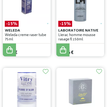
-15%
-15%
WELEDA
LABORATOIRE NATIVE
Weleda creme raser tube
Lierac homme mousse
75ml
rasage fl 150ml
7
,
99
€
12
,
90
€
6
,
79
€
10
,
96
€