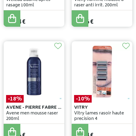
rasage 100ml
raser anti irrit. 200ml
14
,
99
€
12
,
74
€
13
,
56
€
-18%
-10%
AVENE - PIERRE FABRE BENELUX
VITRY
Avene men mousse raser
Vitry lames rasoir haute
200ml
precision 4
16
,
90
€
17
,
82
€
13
,
86
€
16
,
04
€