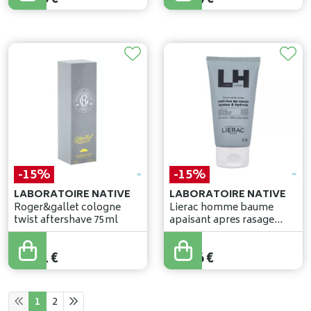
-15%
-15%
LABORATOIRE NATIVE
LABORATOIRE NATIVE
Roger&gallet cologne
Lierac homme baume
twist aftershave 75ml
apaisant apres rasage
tube 75ml
21
,
90
€
22
,
90
€
18
,
61
€
19
,
46
€
1
2