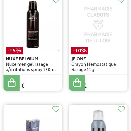
-15%
-10%
NUXE BELGIUM
JF ONE
Nuxe men gel rasage
Crayon Hemostatique
a/irritations spray 150ml
Rasage 11g
14
,
95
€
3
,
90
€
12
,
71
€
3
,
51
€