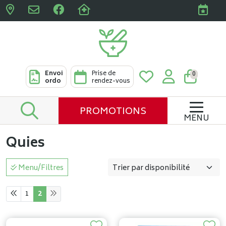
Pharmacies Clabots & De L
Envoi
Prise de
0
ordo
rendez-vous
PROMOTIONS
MENU
Quies
Menu/Filtres
1
2