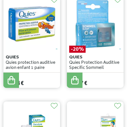
-20%
QUIES
QUIES
Quies protection auditive
Quies Protection Auditive
avion enfant 1 paire
Specific Sommeil
15
,
07
€
11
,
74
€
12
,
07
€