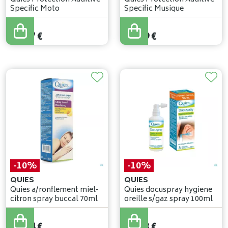
Specific Moto
Specific Musique
17
,
08
€
19
,
09
€
15
,
37
€
16
,
09
€
-10%
-10%
QUIES
QUIES
Quies a/ronflement miel-
Quies docuspray hygiene
citron spray buccal 70ml
oreille s/gaz spray 100ml
18
,
82
€
19
,
03
€
16
,
94
€
17
,
13
€