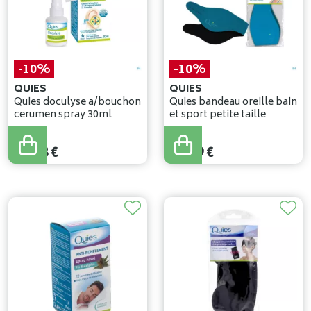
-10%
-10%
QUIES
QUIES
Quies doculyse a/bouchon
Quies bandeau oreille bain
cerumen spray 30ml
et sport petite taille
14
,
20
€
14
,
21
€
12
,
78
€
12
,
79
€