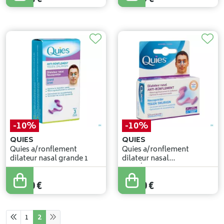
-10%
-10%
QUIES
QUIES
Quies a/ronflement
Quies a/ronflement
dilateur nasal grande 1
dilateur nasal
petit/moyen 1
19
,
22
€
19
,
22
€
17
,
30
€
17
,
30
€
1
2