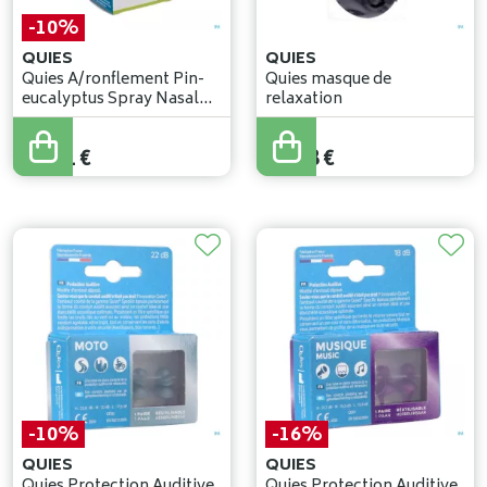
-10%
QUIES
QUIES
Quies A/ronflement Pin-
Quies masque de
eucalyptus Spray Nasal
relaxation
15ml
14
,
90
€
13
,
41
€
14
,
88
€
-10%
-16%
QUIES
QUIES
Quies Protection Auditive
Quies Protection Auditive