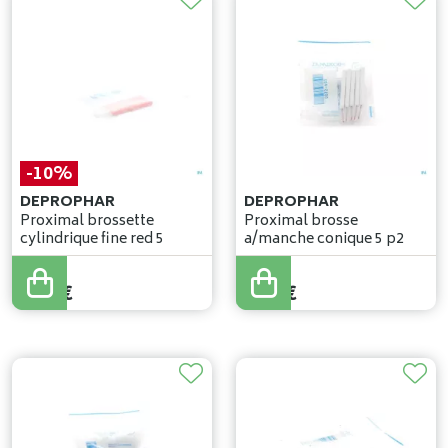
-10%
DEPROPHAR
DEPROPHAR
Proximal brossette
Proximal brosse
cylindrique fine red 5
a/manche conique 5 p2
3
,
19
€
2
,
87
€
2
,
91
€