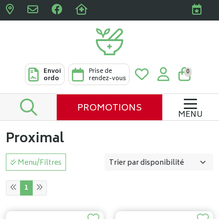
Pharmacies Clabots & De L
Envoi
Prise de
0
ordo
rendez-vous
PROMOTIONS
MENU
Proximal
Menu/Filtres
1