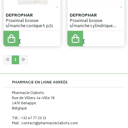
DEPROPHAR
DEPROPHAR
Proximal brosse
Proximal brosse
s/manche conique 5 p21
s/manche cylindrique
large 5 p23
4
,
68
€
4
,
68
€
1
PHARMACIE EN LIGNE AGRÉÉE
Pharmacie Clabots
Rue de Villers-la-Ville 78
1470 Genappe
Belgique
Tél. : +32 67 77 23 21
Mail : contact
@
pharmacieclabots.com