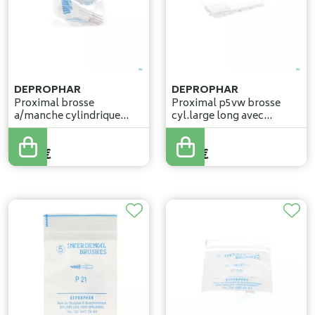
DEPROPHAR
DEPROPHAR
Proximal brosse
Proximal p5vw brosse
a/manche cylindrique
cyl.large long avec
small 5 p20
manche 5
3
,
20
€
4
,
14
€