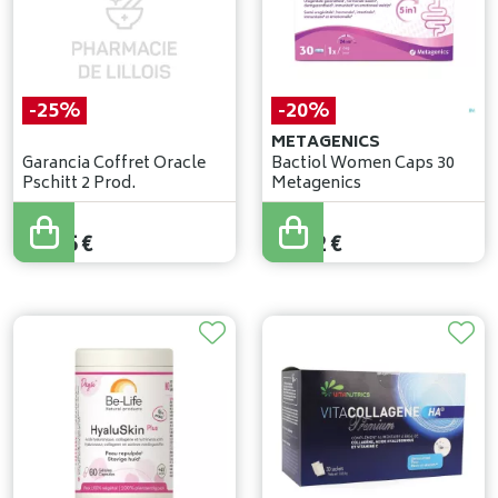
-25%
-20%
METAGENICS
Garancia Coffret Oracle
Bactiol Women Caps 30
Pschitt 2 Prod.
Metagenics
35
,
00
€
33
,
40
€
26
,
25
€
26
,
72
€