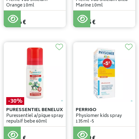
Orange 10ml
Marine 10ml
11
,
40
€
11
,
50
€
10
,
26
€
10
,
35
€
-30%
PURESSENTIEL BENELUX
PERRIGO
Puressentiel a/pique spray
Physiomer kids spray
repulsif bebe 60ml
135ml -5
15
,
45
€
10
,
81
€
10
,
99
€