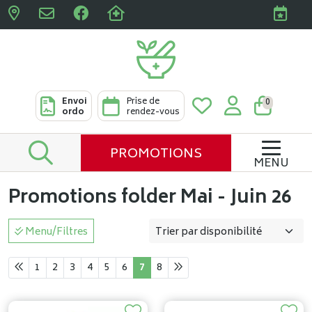
Pharmacies Clabots & De L
Envoi
Prise de
0
ordo
rendez-vous
PROMOTIONS
MENU
Promotions folder Mai - Juin 26
Menu/Filtres
1
2
3
4
5
6
7
8