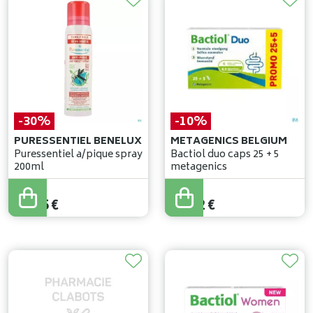
-30%
-10%
PURESSENTIEL BENELUX
METAGENICS BELGIUM
Puressentiel a/pique spray
Bactiol duo caps 25 + 5
200ml
metagenics
32
,
50
€
25
,
80
€
22
,
75
€
23
,
22
€