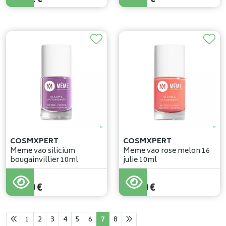
COSMXPERT
COSMXPERT
Meme vao silicium
Meme vao rose melon 16
bougainvillier 10ml
julie 10ml
11
,
40
€
12
,
10
€
1
2
3
4
5
6
7
8