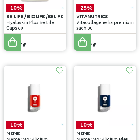
-10%
-25%
BE-LIFE / BIOLIFE /BELIFE
VITANUTRICS
Hyaluskin Plus Be Life
Vitacollagene ha premium
Caps 60
sach.30
33
,
30
€
75
,
90
€
29
,
97
€
56
,
92
€
-10%
-10%
MEME
MEME
Meme Vao Silicium
Meme Vao Silicium Bleu