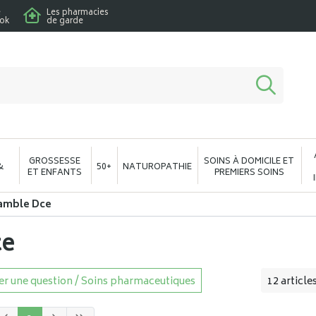
e
Les pharmacies
ook
de garde
macie en ligne à votre service
GROSSESSE
SOINS À DOMICILE ET
&
50+
NATUROPATHIE
ET ENFANTS
PREMIERS SOINS
Gamble Dce
ce
r une question / Soins pharmaceutiques