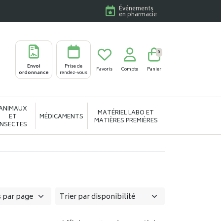
Événements
en pharmacie
0
Envoi
Prise de
Favoris
Compte
Panier
ordonnance
rendez-vous
ANIMAUX
MATÉRIEL LABO ET
ET
MÉDICAMENTS
MATIÈRES PREMIÈRES
INSECTES