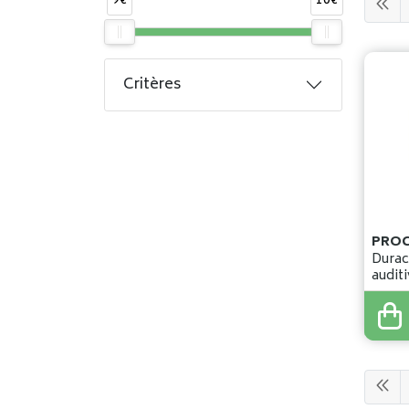
9€
10€
Critères
Durac
audit
9
,
65