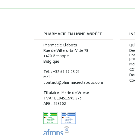
PHARMACIE EN LIGNE AGRÉÉE
IN
Pharmacie Clabots
Qu
Rue de Villers-la-Ville 78
Déc
Pos
1470 Genappe
ph
Belgique
Me
CG
Tél. : +32 67 77 23 21
Do
Mail :
Co
contact
@
pharmacieclabots.com
Titulaire : Marie de Vriese
TVA : BE0451.595.376
APB : 253102