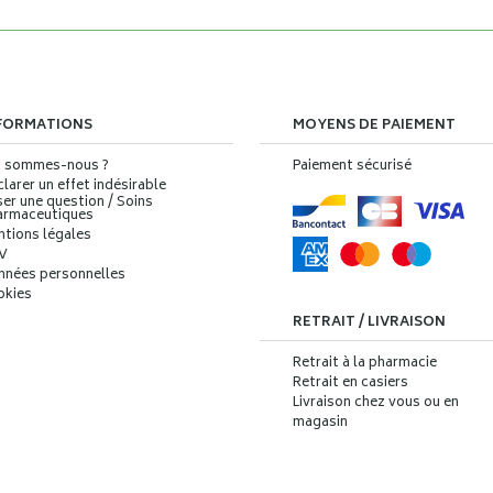
FORMATIONS
MOYENS DE PAIEMENT
i sommes-nous ?
Paiement sécurisé
larer un effet indésirable
er une question / Soins
armaceutiques
ntions légales
V
nnées personnelles
okies
RETRAIT / LIVRAISON
Retrait à la pharmacie
Retrait en casiers
Livraison chez vous ou en
magasin