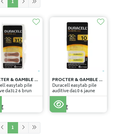
1
PROCTER & GAMBLE DCE
PROCTER & GAMBLE DCE
ell easytab pile
Duracell easytab pile
ive da312 6 brun
auditive da10 6 jaune
€
9
,
28
€
1