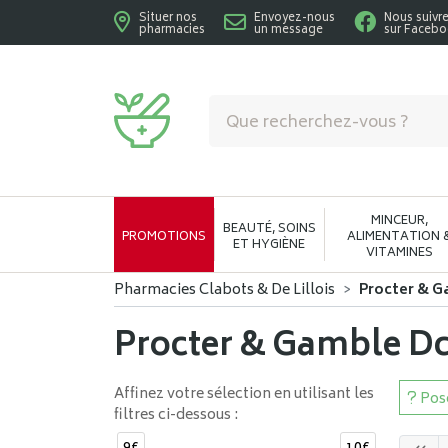
Situer nos
Envoyez-nous
Nous suivr
pharmacies
un message
sur Faceb
Pharmacies Clabots & De Lillois Votre phar
MINCEUR,
BEAUTÉ, SOINS
PROMOTIONS
ALIMENTATION 
ET HYGIÈNE
VITAMINES
Pharmacies Clabots & De Lillois
Procter & 
Procter & Gamble D
Affinez votre sélection en utilisant les
Pose
filtres ci-dessous :