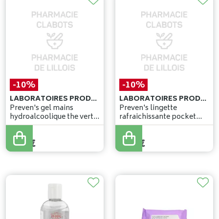
-10%
-10%
LABORATOIRES PRODENE KLINT
LABORATOIRES PRODENE KLINT
Preven's gel mains
Preven's lingette
hydroalcoolique the vert
rafraichissante pocket
25ml
sach 1x10
2
,
65
€
2
,
75
€
2
,
38
€
2
,
47
€