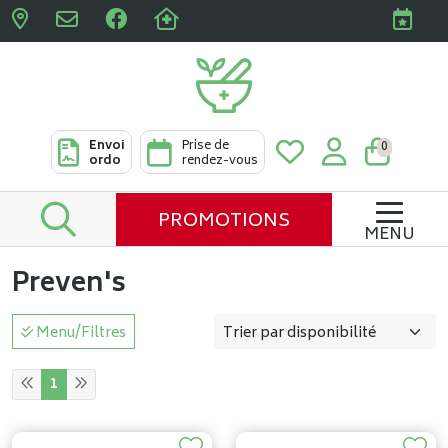
Pharmacies Clabots & De L
Envoi
Prise de
0
ordo
rendez-vous
PROMOTIONS
MENU
Preven's
Menu/Filtres
1