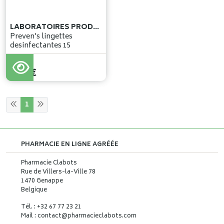
LABORATOIRES PRODENE KLINT
Preven's lingettes
desinfectantes 15
2
,
86
€
1
PHARMACIE EN LIGNE AGRÉÉE
Pharmacie Clabots
Rue de Villers-la-Ville 78
1470 Genappe
Belgique
Tél. : +32 67 77 23 21
Mail : contact
@
pharmacieclabots.com