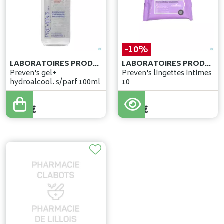
-10%
LABORATOIRES PRODENE KLINT
LABORATOIRES PRODENE KLINT
Preven's gel+
Preven's lingettes intimes
hydroalcool. s/parf 100ml
10
2
,
70
€
4
,
47
€
2
,
43
€