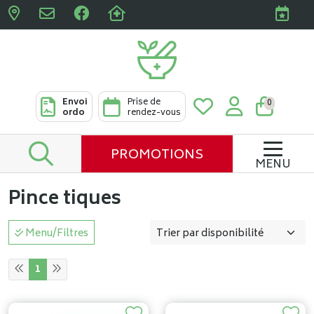
Pharmacies Clabots & De L
Envoi
Prise de
0
ordo
rendez-vous
PROMOTIONS
MENU
Pince tiques
Menu/Filtres
1