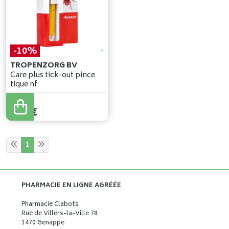
-10%
TROPENZORG BV
Care plus tick-out pince
tique nf
9
,
00
€
8
,
10
€
1
PHARMACIE EN LIGNE AGRÉÉE
Pharmacie Clabots
Rue de Villers-la-Ville 78
1470 Genappe