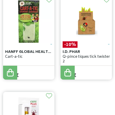
-10%
HANFF GLOBAL HEALTH SOLUTIONS S.À.R.L
I.D. PHAR
Cart-a-tic
Q-pince tiques tick twister
2
6
,
84
€
4
,
83
€
6
,
16
€