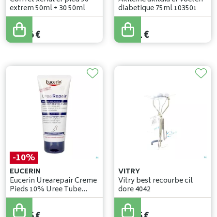
extrem 50ml + 30 50ml
diabetique 75ml 103501
18
,
90
€
17
,
90
€
16
,
06
€
16
,
11
€
-10%
EUCERIN
VITRY
Eucerin Urearepair Creme
Vitry best recourbe cil
Pieds 10% Uree Tube
dore 4042
100ml
17
,
95
€
16
,
15
€
16
,
25
€