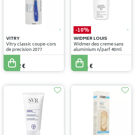
-10%
VITRY
WIDMER LOUIS
Vitry classic coupe-cors
Widmer deo creme sans
de precision 2077
aluminium n/parf 40ml
15
,
90
€
14
,
02
€
14
,
31
€