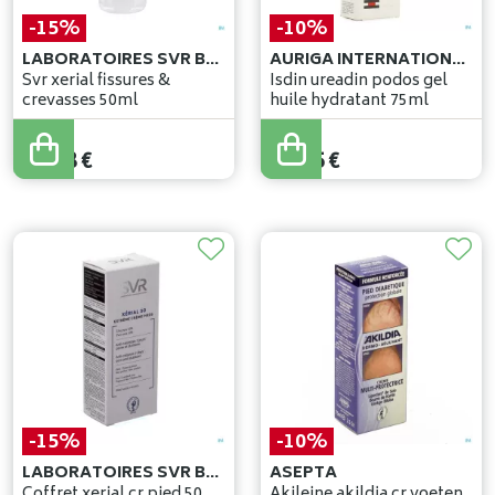
-15%
-10%
LABORATOIRES SVR BELGIUM
AURIGA INTERNATIONAL - ISDIN
Svr xerial fissures &
Isdin ureadin podos gel
crevasses 50ml
huile hydratant 75ml
16
,
92
€
17
,
50
€
14
,
38
€
15
,
75
€
-15%
-10%
LABORATOIRES SVR BELGIUM
ASEPTA
Coffret xerial cr pied 50
Akileine akildia cr voeten