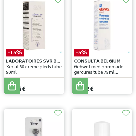
-15%
-5%
LABORATOIRES SVR BELGIUM
CONSULTA BELGIUM
Xerial 30 creme pieds tube
Gehwol med pommade
50ml
gercures tube 75ml
11140105
16
,
06
€
14
,
65
€
13
,
65
€
13
,
92
€