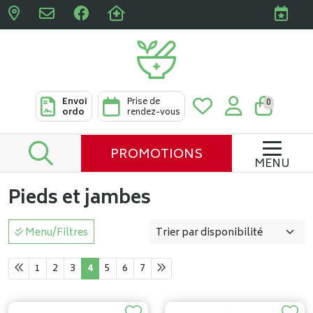
Pharmacies Clabots & De L
Envoi
Prise de
0
ordo
rendez-vous
PROMOTIONS
MENU
Pieds et jambes
Menu/Filtres
1
2
3
4
5
6
7