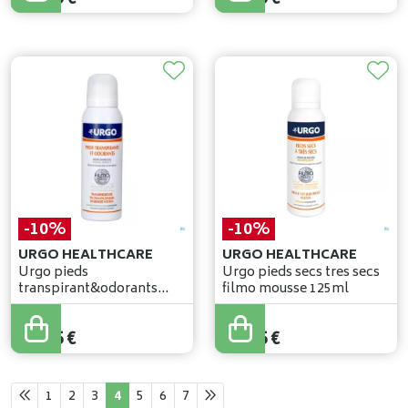
-10%
-10%
URGO HEALTHCARE
URGO HEALTHCARE
Urgo pieds
Urgo pieds secs tres secs
transpirant&odorants
filmo mousse 125ml
filmo mousse 125ml
18
,
50
€
18
,
50
€
16
,
65
€
16
,
65
€
1
2
3
4
5
6
7