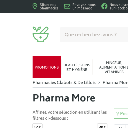
Situer nos
Envoyez-nous
Nous suivr
pharmacies
un message
sur Faceb
Pharmacies Clabots & De Lillois Votre phar
MINCEUR,
BEAUTÉ, SOINS
PROMOTIONS
ALIMENTATION 
ET HYGIÈNE
VITAMINES
Pharmacies Clabots & De Lillois
Pharma Mor
Pharma More
Affinez votre sélection en utilisant les
Pose
filtres ci-dessous :