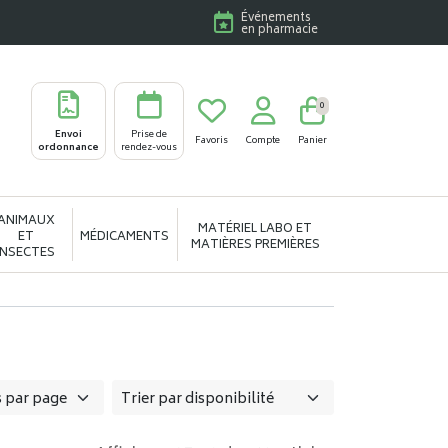
Événements
en pharmacie
0
Envoi
Prise de
Favoris
Compte
Panier
ordonnance
rendez-vous
ANIMAUX
MATÉRIEL LABO ET
ET
MÉDICAMENTS
MATIÈRES PREMIÈRES
INSECTES