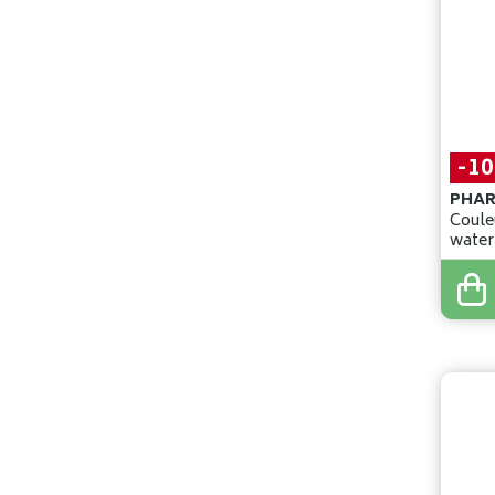
-1
PHA
Coule
water
brun 
29
,
90
26
,
9