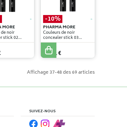
%
-10%
A MORE
PHARMA MORE
 de noir
Couleurs de noir
r stick 02
concealer stick 03
,2g
moyen 4,2g
29
,
90
€
€
26
,
91
€
Affichage 37-48 des 69 articles
SUIVEZ-NOUS