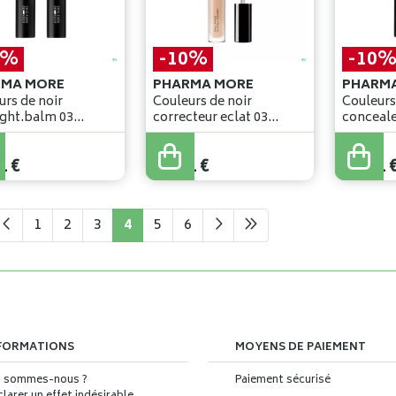
0%
-10%
-10
RMA MORE
PHARMA MORE
PHARM
urs de noir
Couleurs de noir
Couleurs
ight.balm 03
correcteur eclat 03
conceale
.glow 4,2g
moyen 5ml
naturel 4
€
29
,
90
€
29
,
90
€
1
€
26
,
91
€
26
,
91
1
2
3
4
5
6
FORMATIONS
MOYENS DE PAIEMENT
i sommes-nous ?
Paiement sécurisé