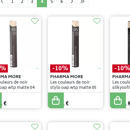
1
2
3
4
5
6
0%
-10%
-10
RMA MORE
PHARMA MORE
PHARM
uleurs de noir
Les couleurs de noir
Les coule
 oap wtp matte 04
stylo oap wtp matte 05
silkysoft
€
27
,
90
€
29
,
90
€
1
€
25
,
11
€
26
,
91