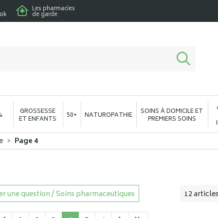
e
Les pharmacies
ook
de garde
macie en ligne à votre service
GROSSESSE
SOINS À DOMICILE ET
&
50+
NATUROPATHIE
ET ENFANTS
PREMIERS SOINS
e
Page 4
r une question / Soins pharmaceutiques