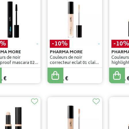
0%
-10%
-10
RMA MORE
PHARMA MORE
PHARM
urs de noir
Couleurs de noir
Couleurs
proof mascara 02
correcteur eclat 01 clair
highligh
9,5ml
5ml
glow 4,2
€
29
,
90
€
29
,
90
€
1
€
26
,
91
€
26
,
91