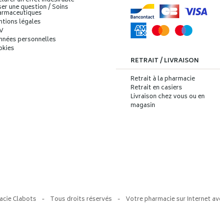
larer un effet indésirable
er une question / Soins
armaceutiques
ntions légales
V
nnées personnelles
okies
RETRAIT / LIVRAISON
Retrait à la pharmacie
Retrait en casiers
Livraison chez vous ou en
magasin
acie Clabots
-
Tous droits réservés
-
Votre pharmacie sur Internet av