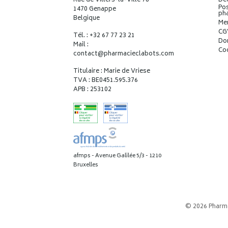
Rue de Villers-la-Ville 78
Déc
Pos
1470 Genappe
ph
Belgique
Me
CG
Tél. : +32 67 77 23 21
Do
Mail :
Co
contact
@
pharmacieclabots.com
Titulaire : Marie de Vriese
TVA : BE0451.595.376
APB : 253102
afmps - Avenue Galilée 5/3 - 1210
Bruxelles
© 2026 Pharm