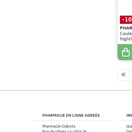
-1
PHA
Coule
highl
apric
29
,
90
26
,
9
PHARMACIE EN LIGNE AGRÉÉE
IN
Pharmacie Clabots
Qu