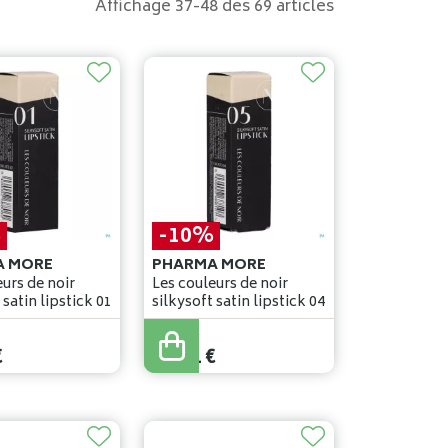
Affichage 37-48 des 69 articles
%
-10%
A MORE
PHARMA MORE
urs de noir
Les couleurs de noir
 satin lipstick 01
silkysoft satin lipstick 04
29
,
90
€
€
26
,
91
€