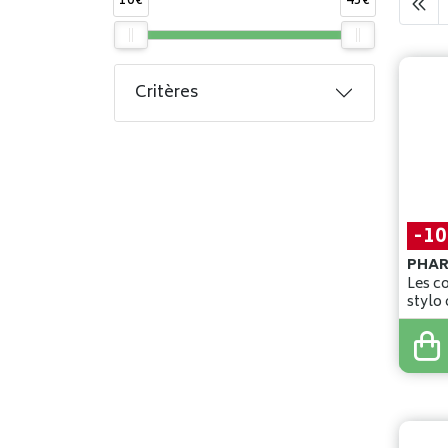
10€
45€
Critères
-1
PHA
Les co
stylo
27
,
90
25
,
1