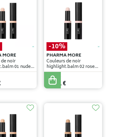
%
-10%
A MORE
PHARMA MORE
 de noir
Couleurs de noir
t.balm 01 nude
highlight.balm 02 rose
g
glow 4,2g
29
,
90
€
€
26
,
91
€