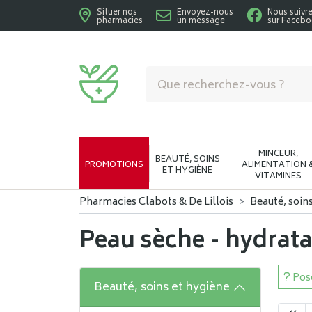
Situer nos
Envoyez-nous
Nous suivr
pharmacies
un message
sur Faceb
Pharmacies Clabots & De Lillois Votre phar
MINCEUR,
BEAUTÉ, SOINS
PROMOTIONS
ALIMENTATION 
ET HYGIÈNE
VITAMINES
Pharmacies Clabots & De Lillois
Beauté, soin
Peau sèche - hydrat
Pose
Beauté, soins et hygiène