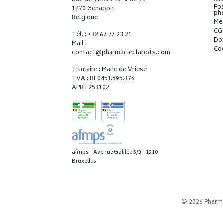
Rue de Villers-la-Ville 78
Déc
Pos
1470 Genappe
ph
Belgique
Me
CG
Tél. : +32 67 77 23 21
Do
Mail :
Co
contact
@
pharmacieclabots.com
Titulaire : Marie de Vriese
TVA : BE0451.595.376
APB : 253102
afmps - Avenue Galilée 5/3 - 1210
Bruxelles
© 2026 Pharm