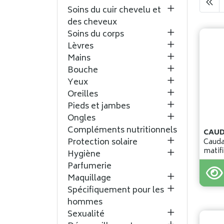
Soins du cuir chevelu et
des cheveux
Soins du corps
Lèvres
Mains
Bouche
Yeux
Oreilles
Pieds et jambes
Ongles
Compléments nutritionnels
CAUD
Protection solaire
Cauda
Hygiène
Parfumerie
24
,
6
Maquillage
Spécifiquement pour les
hommes
Sexualité