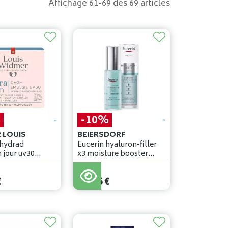
Affichage 61-69 des 69 articles
%
-10%
 LOUIS
BEIERSDORF
hydrad
Eucerin hyaluron-filler
 jour uv30
x3 moisture booster
0ml
30ml
34
,
95
€
€
31
,
45
€