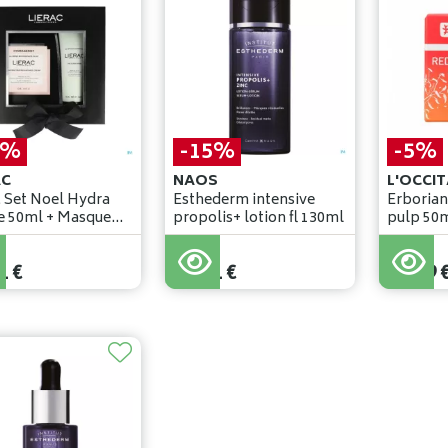
5%
-15%
-5%
AC
NAOS
L'OCCI
c Set Noel Hydra
Esthederm intensive
Erborian
 50ml + Masque
propolis+ lotion fl 130ml
pulp 50
€
39
,
90
€
44
,
09
€
1
€
33
,
91
€
41
,
89