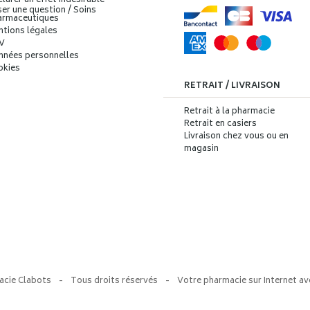
larer un effet indésirable
er une question / Soins
armaceutiques
ntions légales
V
nnées personnelles
okies
RETRAIT / LIVRAISON
Retrait à la pharmacie
Retrait en casiers
Livraison chez vous ou en
magasin
acie Clabots
-
Tous droits réservés
-
Votre pharmacie sur Internet av