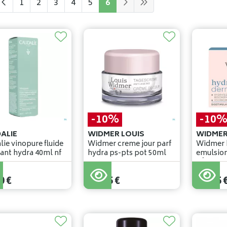
1
2
3
4
5
6
-10%
-10
ALIE
WIDMER LOUIS
WIDMER
lie vinopure fluide
Widmer creme jour parf
Widmer 
matifiant hydra 40ml nf
hydra ps-pts pot 50ml
emulsion
n/parf 5
32
,
50
€
34
,
50
€
0
€
29
,
25
€
31
,
05