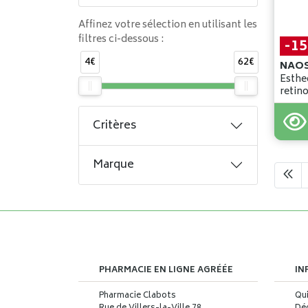
Affinez votre sélection en utilisant les
filtres ci-dessous :
-1
4€
62€
NAO
Esthe
retino
15ml 
72
,
90
Critères
61
,
9
Marque
PHARMACIE EN LIGNE AGRÉÉE
IN
Pharmacie Clabots
Qu