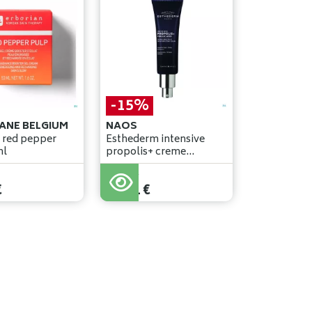
-15%
TANE BELGIUM
NAOS
 red pepper
Esthederm intensive
ml
propolis+ creme
perfect. 30ml
49
,
90
€
€
42
,
41
€