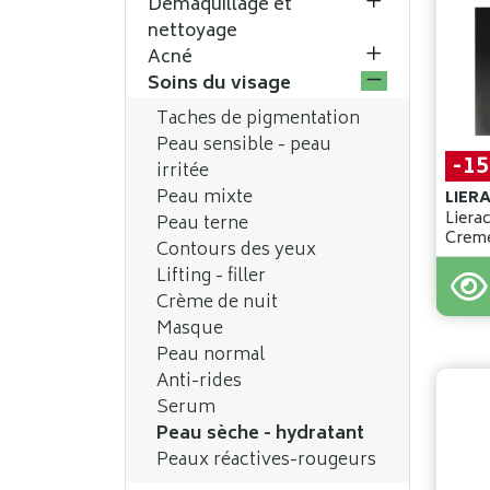
Démaquillage et
nettoyage
Acné
Soins du visage
Taches de pigmentation
Peau sensible - peau
-1
irritée
Peau mixte
LIER
Liera
Peau terne
Creme
Contours des yeux
75ml
39
,
90
Lifting - filler
33
,
9
Crème de nuit
Masque
Peau normal
Anti-rides
Serum
Peau sèche - hydratant
Peaux réactives-rougeurs