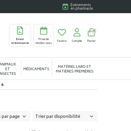
Événements
en pharmacie
0
Envoi
Prise de
Favoris
Compte
Panier
ordonnance
rendez-vous
ANIMAUX
MATÉRIEL LABO ET
ET
MÉDICAMENTS
MATIÈRES PREMIÈRES
INSECTES
 6