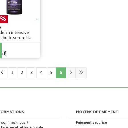
5%
S
derm intensive
l huile serum fl
nf
€
6
€
1
2
3
4
5
6
FORMATIONS
MOYENS DE PAIEMENT
i sommes-nous ?
Paiement sécurisé