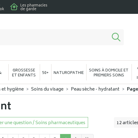
e
Les pharmacies
ook
de garde
macie en ligne à votre service
GROSSESSE
SOINS À DOMICILE ET
&
50+
NATUROPATHIE
ET ENFANTS
PREMIERS SOINS
s et hygiène
Soins du visage
Peau sèche - hydratant
Page
ant
r une question / Soins pharmaceutiques