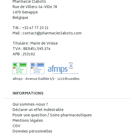
Pharmacie Clabots
Rue de Villers-la-Ville 78
1470 Genappe
Belgique
Tél. : +32 67 77 23 21
Mail : contact
@
pharmacieclabots.com
Titulaire : Marie de Vriese
TVA : BE0451.595.376
APB : 253102
afmps - Avenue Galilée 5/3 - 1210 Bruxelles
INFORMATIONS
Qui sommes-nous ?
Déclarer un effet indésirable
Poser une question / Soins pharmaceutiques
Mentions légales
CGV
Données personnelles