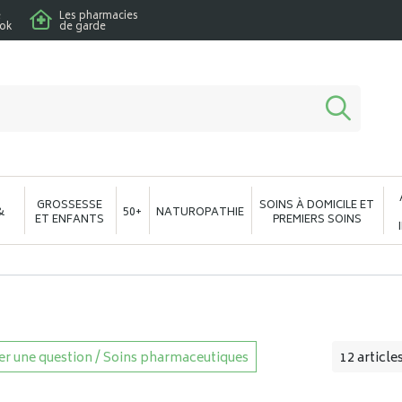
e
Les pharmacies
ook
de garde
macie en ligne à votre service
GROSSESSE
SOINS À DOMICILE ET
&
50+
NATUROPATHIE
ET ENFANTS
PREMIERS SOINS
r une question / Soins pharmaceutiques