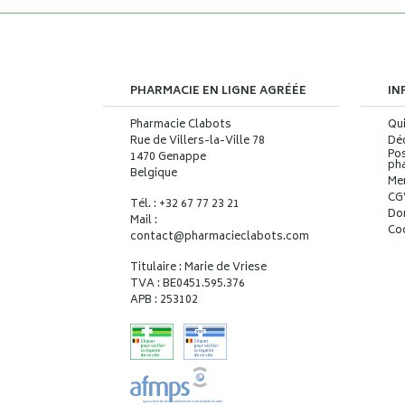
PHARMACIE EN LIGNE AGRÉÉE
IN
Pharmacie Clabots
Qu
Rue de Villers-la-Ville 78
Déc
Pos
1470 Genappe
ph
Belgique
Me
CG
Tél. : +32 67 77 23 21
Do
Mail :
Co
contact
@
pharmacieclabots.com
Titulaire : Marie de Vriese
TVA : BE0451.595.376
APB : 253102