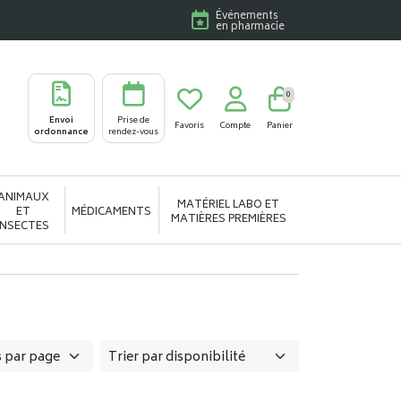
Événements
en pharmacie
0
Envoi
Prise de
Favoris
Compte
Panier
ordonnance
rendez-vous
ANIMAUX
MATÉRIEL LABO ET
ET
MÉDICAMENTS
MATIÈRES PREMIÈRES
INSECTES