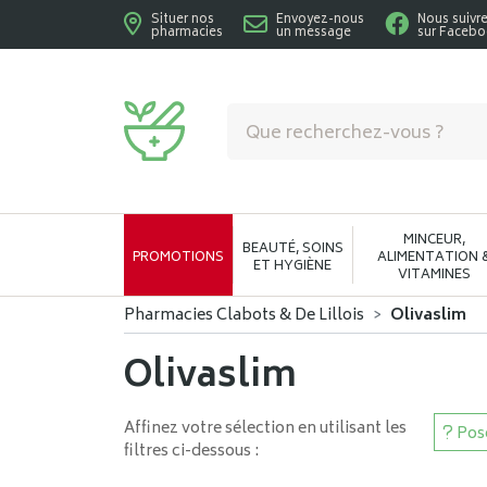
Situer nos
Envoyez-nous
Nous suivr
pharmacies
un message
sur Faceb
Pharmacies Clabots & De Lillois Votre phar
MINCEUR,
BEAUTÉ, SOINS
PROMOTIONS
ALIMENTATION 
ET HYGIÈNE
VITAMINES
Pharmacies Clabots & De Lillois
Olivaslim
Olivaslim
Affinez votre sélection en utilisant les
Pose
filtres ci-dessous :