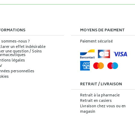
FORMATIONS
MOYENS DE PAIEMENT
i sommes-nous ?
Paiement sécurisé
larer un effet indésirable
er une question / Soins
armaceutiques
ntions légales
V
nnées personnelles
okies
RETRAIT / LIVRAISON
Retrait à la pharmacie
Retrait en casiers
Livraison chez vous ou en
magasin