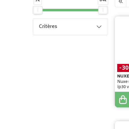
5€
84€
Critères
-3
NUXE
Nuxe 
ip30 
tube
33
,
45
23
,
4