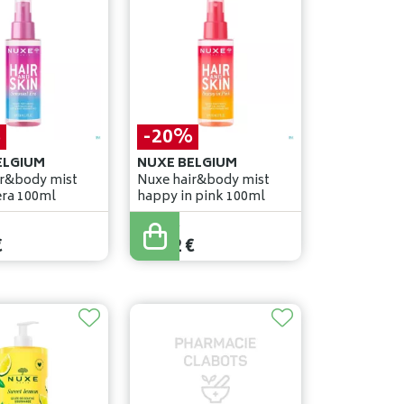
%
-20%
ELGIUM
NUXE BELGIUM
ir&body mist
Nuxe hair&body mist
era 100ml
happy in pink 100ml
29
,
90
€
€
23
,
92
€