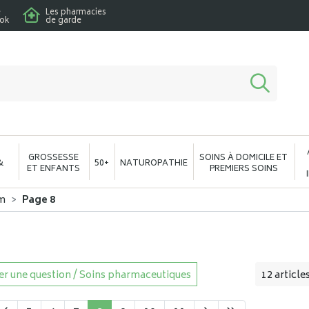
e
Les pharmacies
ook
de garde
macie en ligne à votre service
GROSSESSE
SOINS À DOMICILE ET
&
50+
NATUROPATHIE
ET ENFANTS
PREMIERS SOINS
m
Page 8
r une question / Soins pharmaceutiques