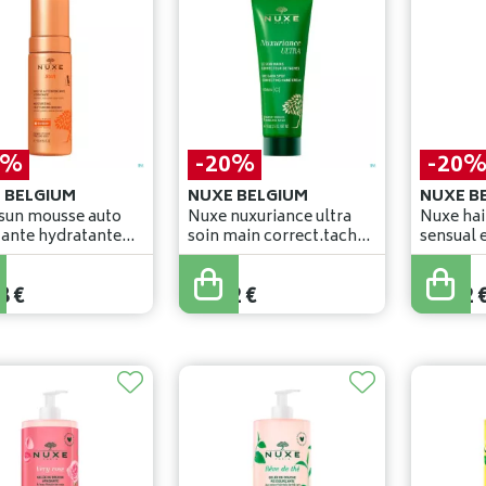
0%
-20%
-20
 BELGIUM
NUXE BELGIUM
NUXE B
sun mousse auto
Nuxe nuxuriance ultra
Nuxe ha
ante hydratante
soin main correct.tache
sensual 
l
75ml
€
29
,
90
€
29
,
90
€
8
€
23
,
92
€
23
,
92