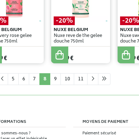
0%
-20%
-20
 BELGIUM
NUXE BELGIUM
NUXE B
very rose gelee
Nuxe reve de the gelee
Nuxe swe
douche 750ml
douche 750ml
douche 
€
29
,
99
€
29
,
99
€
9
€
23
,
99
€
23
,
99
5
6
7
8
9
10
11
FORMATIONS
MOYENS DE PAIEMENT
i sommes-nous ?
Paiement sécurisé