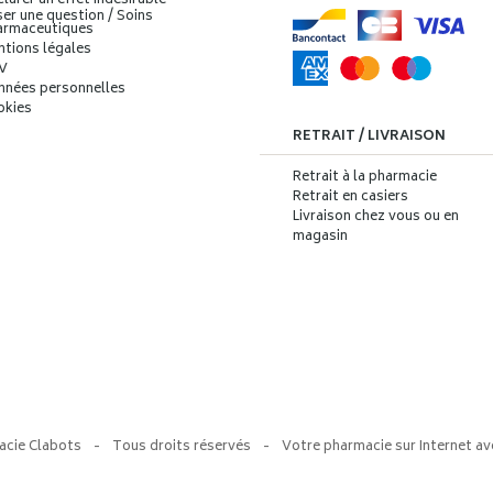
larer un effet indésirable
er une question / Soins
armaceutiques
ntions légales
V
nnées personnelles
okies
RETRAIT / LIVRAISON
Retrait à la pharmacie
Retrait en casiers
Livraison chez vous ou en
magasin
acie Clabots
-
Tous droits réservés
-
Votre pharmacie sur Internet av