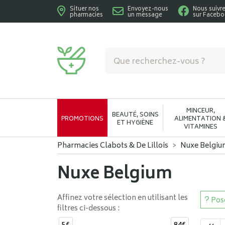
Situer nos
Envoyez-nous
Nous suivr
pharmacies
un message
sur Faceb
Pharmacies Clabots & De Lillois Votre phar
MINCEUR,
BEAUTÉ, SOINS
PROMOTIONS
ALIMENTATION 
ET HYGIÈNE
VITAMINES
Pharmacies Clabots & De Lillois
Nuxe Belgiu
Nuxe Belgium
Affinez votre sélection en utilisant les
Pose
filtres ci-dessous :