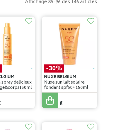
Affichage 85-96 des 146 articles
%
-30%
ELGIUM
NUXE BELGIUM
 spray delicieux
Nuxe sun lait solaire
sage&corps150ml
fondant spf50+ 150ml
33
,
45
€
€
23
,
41
€