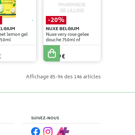
%
-20%
ELGIUM
NUXE BELGIUM
et lemon gel
Nuxe very rose gelee
750ml
douche 750ml nf
29
,
99
€
€
23
,
99
€
Affichage 85-96 des 146 articles
SUIVEZ-NOUS