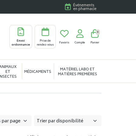
Événements
en pharmacie
0
Envoi
Prise de
Favoris
Compte
Panier
ordonnance
rendez-vous
ANIMAUX
MATÉRIEL LABO ET
ET
MÉDICAMENTS
MATIÈRES PREMIÈRES
INSECTES