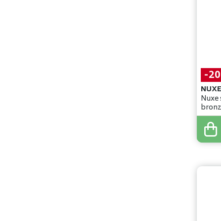
-2
NUXE
Nuxe 
bronz
150m
29
,
85
23
,
8