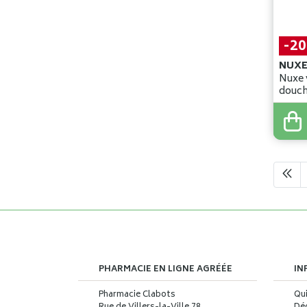
-2
NUXE
Nuxe 
29
,
99
23
,
9
PHARMACIE EN LIGNE AGRÉÉE
IN
Pharmacie Clabots
Qu