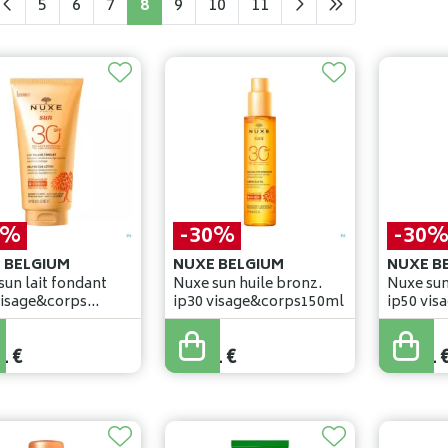
5
6
7
8
9
10
11
0%
-30%
-30
 BELGIUM
NUXE BELGIUM
NUXE B
sun lait fondant
Nuxe sun huile bronz.
Nuxe sun
visage&corps
ip30 visage&corps150ml
ip50 vi
150ml
€
33
,
45
€
33
,
45
€
1
€
23
,
41
€
23
,
41