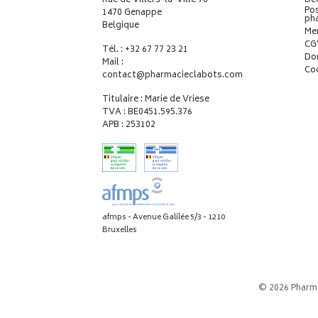
Rue de Villers-la-Ville 78
Déc
Pos
1470 Genappe
ph
Belgique
Me
CG
Tél. : +32 67 77 23 21
Do
Mail :
Co
contact
@
pharmacieclabots.com
Titulaire : Marie de Vriese
TVA : BE0451.595.376
APB : 253102
afmps - Avenue Galilée 5/3 - 1210
Bruxelles
© 2026 Pharm