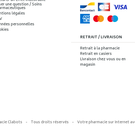
larer un effet indésirable
er une question / Soins
armaceutiques
ntions légales
V
nnées personnelles
okies
RETRAIT / LIVRAISON
Retrait à la pharmacie
Retrait en casiers
Livraison chez vous ou en
magasin
acie Clabots
-
Tous droits réservés
-
Votre pharmacie sur Internet av