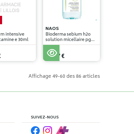
%
NAOS
m intensive
Bioderma sebium h2o
serum vitamine e 30ml
solution micellaire pg
250ml
€
13
,
17
€
Affichage 49-60 des 86 articles
SUIVEZ-NOUS