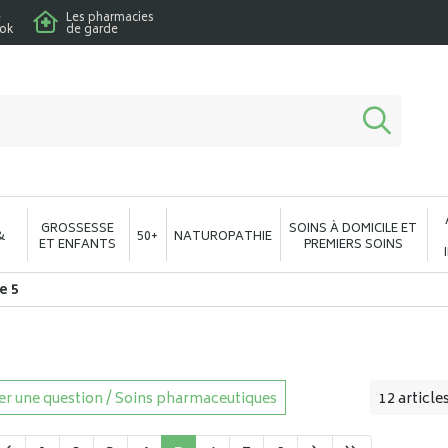
e
Les pharmacies
ook
de garde
macie en ligne à votre service
GROSSESSE
SOINS À DOMICILE ET
&
50+
NATUROPATHIE
ET ENFANTS
PREMIERS SOINS
e 5
r une question / Soins pharmaceutiques