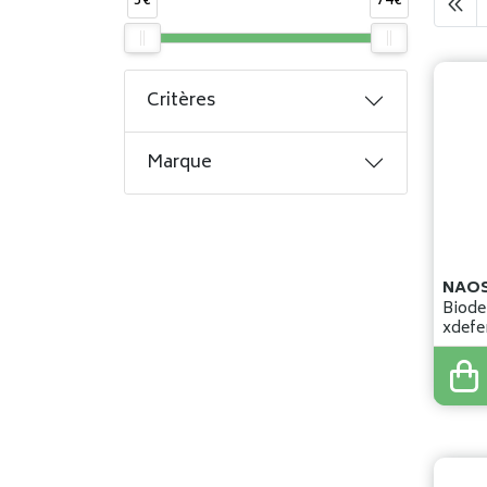
5€
74€
Critères
Marque
NAO
Biod
xdefe
03 40
22
,
9