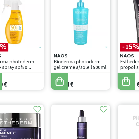
0%
-15
S
NAOS
NAOS
erma photoderm
Bioderma photoderm
Estheder
y spray spf50
gel creme a/soleil 500ml
propolis+ 
l
75ml
€
41
,
90
€
0
€
27
,
44
€
35
,
61