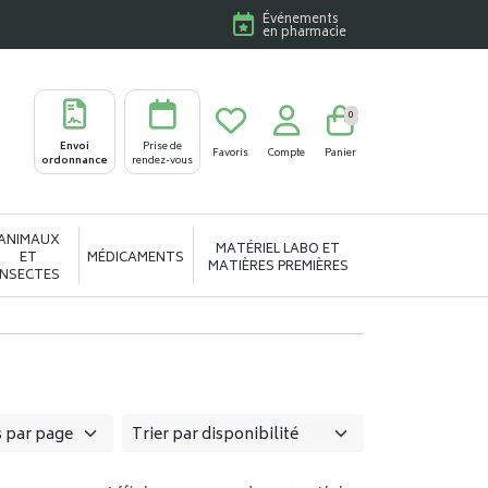
Événements
en pharmacie
0
Envoi
Prise de
Favoris
Compte
Panier
ordonnance
rendez-vous
ANIMAUX
MATÉRIEL LABO ET
ET
MÉDICAMENTS
MATIÈRES PREMIÈRES
INSECTES