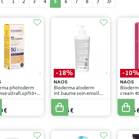
1
2
3
4
5
6
7
8
-18%
-10
S
NAOS
NAOS
erma photoderm
Bioderma atoderm
Bioderma
nse ultrafl.spf50+
int.baume soin emoll
cream 4
ml
apais. 500ml
27
,
95
€
26
,
50
€
0
€
22
,
95
€
23
,
85