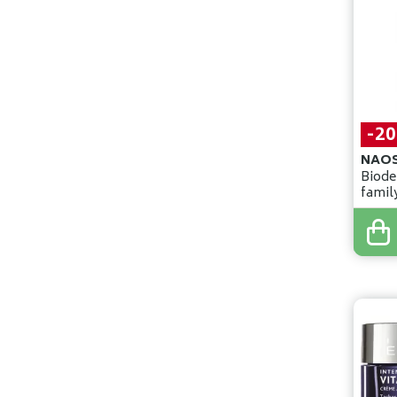
-2
NAO
Biod
famil
300m
32
,
00
25
,
6