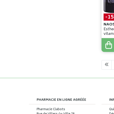
-1
NAO
Esthe
79
,
90
67
,
9
PHARMACIE EN LIGNE AGRÉÉE
IN
Pharmacie Clabots
Qu