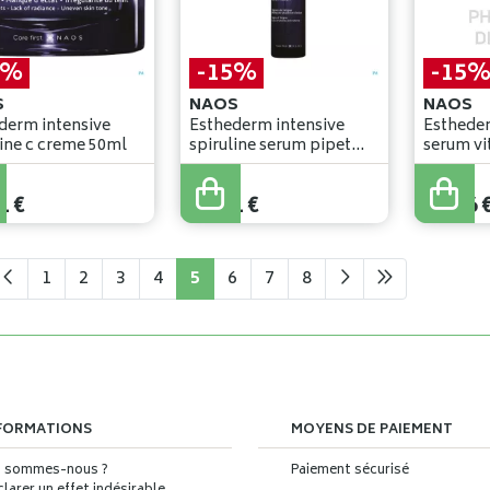
5%
-15%
-15
S
NAOS
NAOS
derm intensive
Esthederm intensive
Estheder
vitamine c creme 50ml
spiruline serum pipet
30ml
€
79
,
90
€
86
,
90
€
1
€
67
,
91
€
73
,
86
1
2
3
4
5
6
7
8
FORMATIONS
MOYENS DE PAIEMENT
i sommes-nous ?
Paiement sécurisé