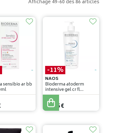
Affichage 49-60 des 86 articles
%
-11%
NAOS
 sensibio ar bb
Bioderma atoderm
0ml
intensive gel cr fl
.pompe 500ml
27
,
95
€
€
24
,
95
€