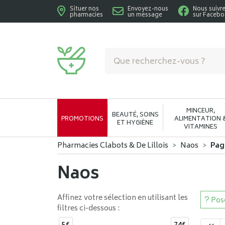
Situer nos
Envoyez-nous
Nous suivr
pharmacies
un message
sur Faceb
Pharmacies Clabots & De Lillois Votre phar
MINCEUR,
BEAUTÉ, SOINS
PROMOTIONS
ALIMENTATION 
ET HYGIÈNE
VITAMINES
Pharmacies Clabots & De Lillois
Naos
Pag
Naos
Affinez votre sélection en utilisant les
Pose
filtres ci-dessous :