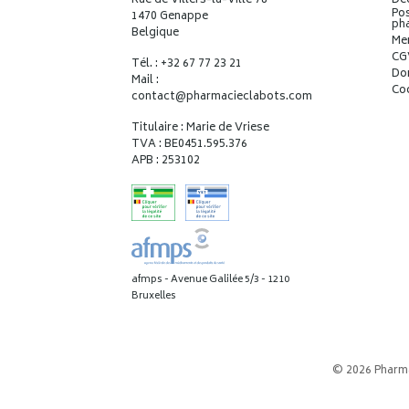
Rue de Villers-la-Ville 78
Déc
Pos
1470 Genappe
ph
Belgique
Me
CG
Tél. : +32 67 77 23 21
Do
Mail :
Co
contact
@
pharmacieclabots.com
Titulaire : Marie de Vriese
TVA : BE0451.595.376
APB : 253102
afmps - Avenue Galilée 5/3 - 1210
Bruxelles
© 2026 Pharm