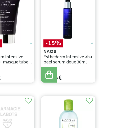
%
-15%
NAOS
m intensive
Esthederm intensive aha
masque tube
peel serum doux 30ml
70
,
90
€
€
60
,
26
€