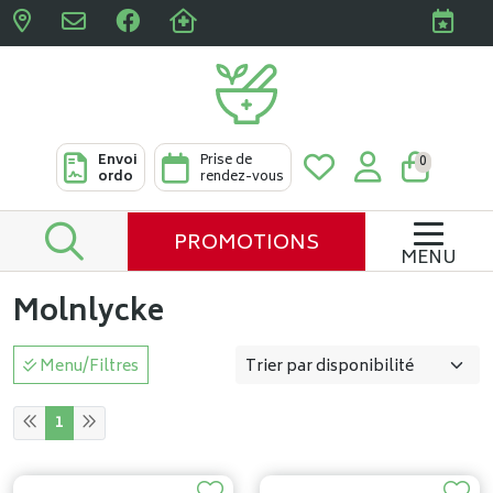
Pharmacies Clabots & De L
Envoi
Prise de
0
ordo
rendez-vous
PROMOTIONS
MENU
Molnlycke
Menu/Filtres
1