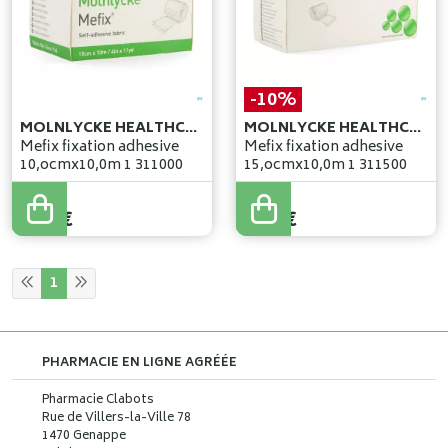
-10%
MOLNLYCKE HEALTHCARE
MOLNLYCKE HEALTHCARE
Mefix fixation adhesive
Mefix fixation adhesive
10,ocmx10,0m 1 311000
15,ocmx10,0m 1 311500
10
,
54
€
7
,
37
€
9
,
49
€
1
PHARMACIE EN LIGNE AGRÉÉE
Pharmacie Clabots
Rue de Villers-la-Ville 78
1470 Genappe