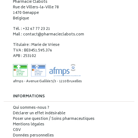
Pharmacie Clabots
Rue de Villers-la-Ville 78
1470 Genappe
Belgique
Tél. : +32 67 77 23 21
Mail : contact
@
pharmacieclabots.com
Titulaire : Marie de Vriese
TVA : BE0451.595.376
APB : 253102
afmps - Avenue Galilée 5/3 - 1210 Bruxelles
INFORMATIONS
Qui sommes-nous ?
Déclarer un effet indésirable
Poser une question / Soins pharmaceutiques
Mentions légales
CGV
Données personnelles