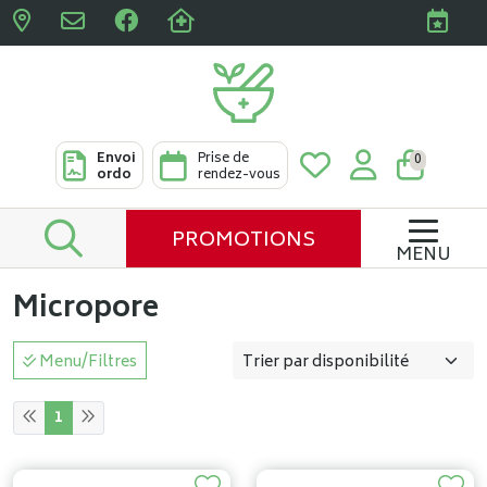
Pharmacies Clabots & De L
Envoi
Prise de
0
ordo
rendez-vous
PROMOTIONS
MENU
Micropore
Menu/Filtres
1