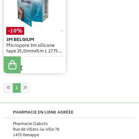
-10%
3M BELGIUM
Micropore 3m silicone
tape 25,0mmx5m 1 2775p-
1
8
,
50
€
7
,
65
€
1
PHARMACIE EN LIGNE AGRÉÉE
Pharmacie Clabots
Rue de Villers-la-Ville 78
1470 Genappe