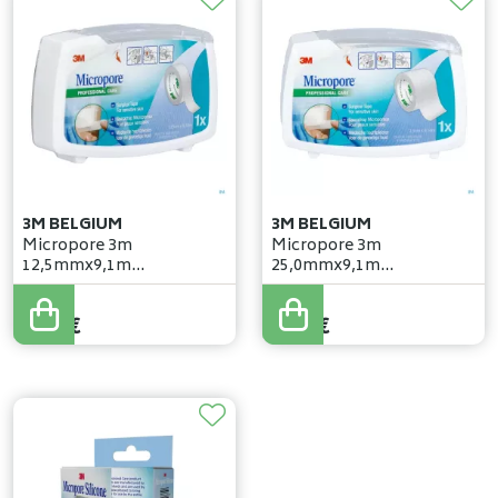
3M BELGIUM
3M BELGIUM
Micropore 3m
Micropore 3m
12,5mmx9,1m
25,0mmx9,1m
nouv.derouleur 1530p-0d
nouv.derouleur 1530p-1d
2
,
57
€
3
,
79
€