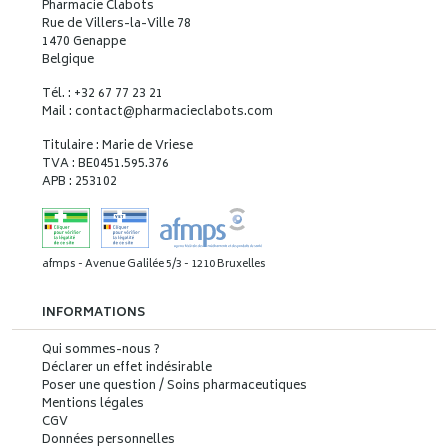
Pharmacie Clabots
Rue de Villers-la-Ville 78
1470 Genappe
Belgique
Tél. : +32 67 77 23 21
Mail : contact
@
pharmacieclabots.com
Titulaire : Marie de Vriese
TVA : BE0451.595.376
APB : 253102
afmps - Avenue Galilée 5/3 - 1210 Bruxelles
INFORMATIONS
Qui sommes-nous ?
Déclarer un effet indésirable
Poser une question / Soins pharmaceutiques
Mentions légales
CGV
Données personnelles