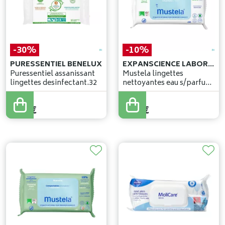
-30%
-10%
PURESSENTIEL BENELUX
EXPANSCIENCE LABORATOIRES
Puressentiel assanissant
Mustela lingettes
lingettes desinfectant.32
nettoyantes eau s/parfum
60
6
,
00
€
6
,
99
€
4
,
20
€
6
,
29
€