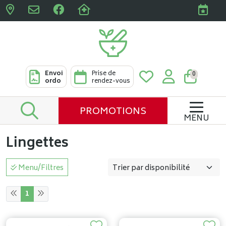
Pharmacies Clabots & De L
Envoi
Prise de
0
ordo
rendez-vous
PROMOTIONS
MENU
Lingettes
Menu/Filtres
1