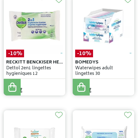
-10%
-10%
RECKITT BENCKISER HEALTHCARE (BELGIUM)
BOMEDYS
Dettol 2en1 lingettes
Waterwipes adult
hygieniques 12
lingettes 30
3
,
58
€
4
,
31
€
3
,
22
€
3
,
88
€