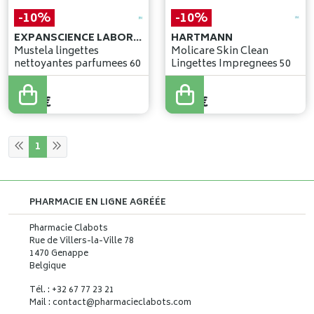
-10%
-10%
EXPANSCIENCE LABORATOIRES
HARTMANN
Mustela lingettes
Molicare Skin Clean
nettoyantes parfumees 60
Lingettes Impregnees 50
6
,
99
€
9
,
19
€
6
,
29
€
8
,
27
€
1
PHARMACIE EN LIGNE AGRÉÉE
Pharmacie Clabots
Rue de Villers-la-Ville 78
1470 Genappe
Belgique
Tél. : +32 67 77 23 21
Mail : contact
@
pharmacieclabots.com