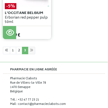
-5%
L'OCCITANE BELGIUM
Erborian red pepper pulp
50ml
44
,
09
€
41
,
89
€
1
2
3
PHARMACIE EN LIGNE AGRÉÉE
Pharmacie Clabots
Rue de Villers-la-Ville 78
1470 Genappe
Belgique
Tél. : +32 67 77 23 21
Mail : contact
@
pharmacieclabots.com