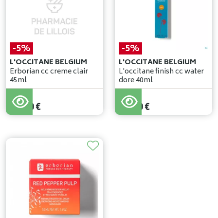
-5%
-5%
L'OCCITANE BELGIUM
L'OCCITANE BELGIUM
Erborian cc creme clair
L'occitane finish cc water
45ml
dore 40ml
44
,
00
€
44
,
00
€
41
,
80
€
41
,
80
€