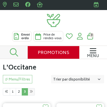
Pharmacies Clabots & De L
Envoi
Prise de
0
ordo
rendez-vous
PROMOTIONS
MENU
L'Occitane
Menu/Filtres
1
2
3