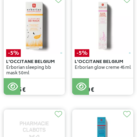
-5%
-5%
L'OCCITANE BELGIUM
L'OCCITANE BELGIUM
Erborian sleeping bb
Erborian glow creme 45ml
mask 50ml
36
,
90
€
41
,
90
€
35
,
05
€
39
,
80
€