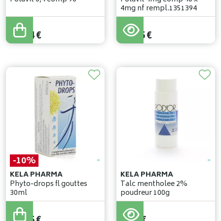
4mg nf rempl.1351394
15
,
49
€
13
,
94
€
14
,
15
€
-10%
KELA PHARMA
KELA PHARMA
Phyto-drops fl gouttes
Talc mentholee 2%
30ml
poudreur 100g
15
,
95
€
14
,
35
€
7
,
04
€