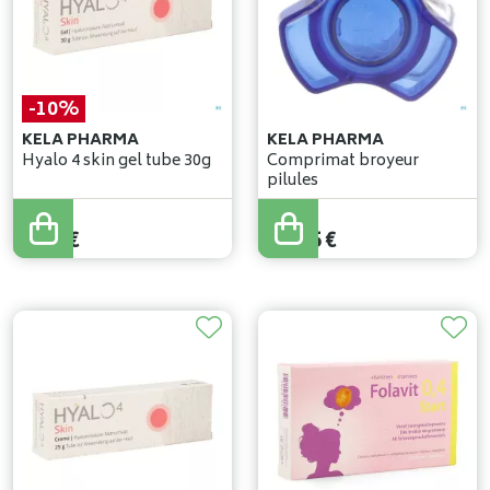
-10%
KELA PHARMA
KELA PHARMA
Hyalo 4 skin gel tube 30g
Comprimat broyeur
pilules
9
,
62
€
8
,
66
€
10
,
45
€