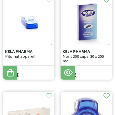
KELA PHARMA
KELA PHARMA
Pilomat appareil
Norit 200 caps. 30 x 200
mg
8
,
46
€
8
,
63
€