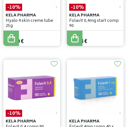
-10%
-10%
KELA PHARMA
KELA PHARMA
Hyalo 4 skin creme tube
Folavit 0,4mg start comp
25g
90
11
,
89
€
15
,
49
€
10
,
70
€
13
,
94
€
-10%
KELA PHARMA
KELA PHARMA
Folavit 0,4 comp 90
Folavit 4mg comp 40 x