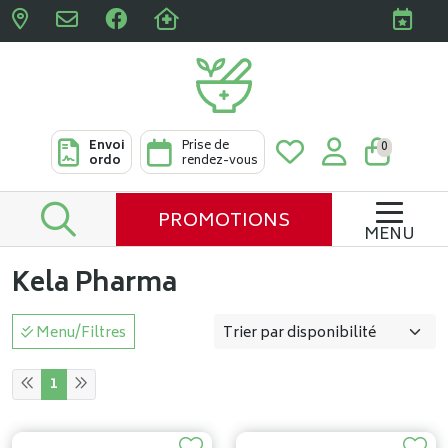
Pharmacies Clabots & De L
Envoi
Prise de
0
ordo
rendez-vous
PROMOTIONS
MENU
Kela Pharma
Menu/Filtres
1