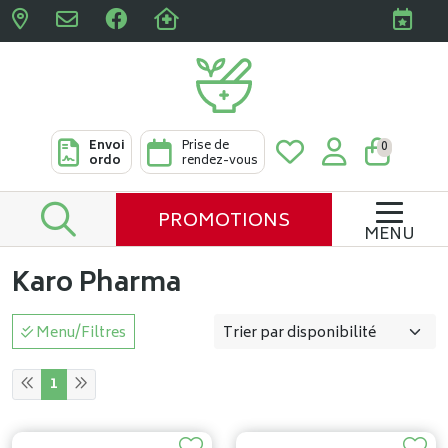
Pharmacies Clabots & De L
Envoi
Prise de
0
ordo
rendez-vous
PROMOTIONS
MENU
Karo Pharma
Menu/Filtres
1