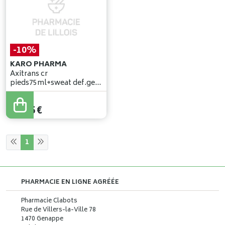
-10%
KARO PHARMA
Axitrans cr
pieds75ml+sweat def.gel
dch100ml grat.
24
,
95
€
22
,
45
€
1
PHARMACIE EN LIGNE AGRÉÉE
Pharmacie Clabots
Rue de Villers-la-Ville 78
1470 Genappe