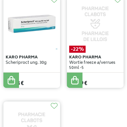
-22%
KARO PHARMA
KARO PHARMA
Scheriproct ung. 30g
Wortie freeze a/verrues
50ml -5
22
,
99
€
10
,
78
€
17
,
99
€