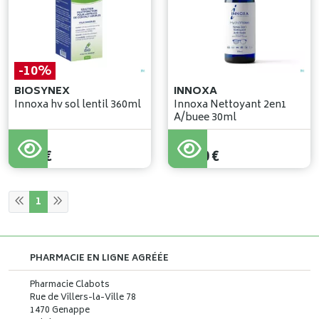
-10%
BIOSYNEX
INNOXA
Innoxa hv sol lentil 360ml
Innoxa Nettoyant 2en1
A/buee 30ml
10
,
29
€
9
,
26
€
11
,
80
€
1
PHARMACIE EN LIGNE AGRÉÉE
Pharmacie Clabots
Rue de Villers-la-Ville 78
1470 Genappe