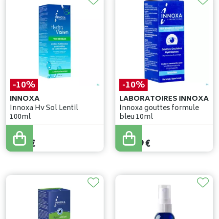
-10%
-10%
INNOXA
LABORATOIRES INNOXA
Innoxa Hv Sol Lentil
Innoxa gouttes formule
100ml
bleu 10ml
6
,
59
€
14
,
10
€
5
,
93
€
12
,
69
€