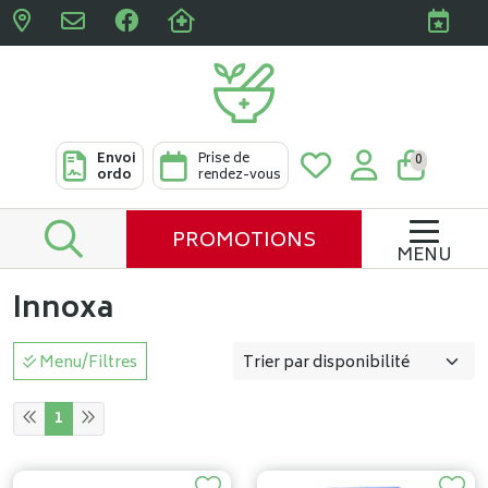
Pharmacies Clabots & De L
Envoi
Prise de
0
ordo
rendez-vous
PROMOTIONS
MENU
Innoxa
Menu/Filtres
1