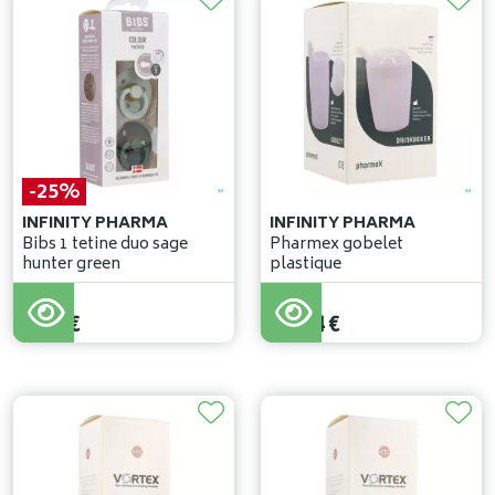
-25%
INFINITY PHARMA
INFINITY PHARMA
Bibs 1 tetine duo sage
Pharmex gobelet
hunter green
plastique
12
,
95
€
9
,
71
€
13
,
64
€