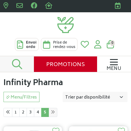
Pharmacies Clabots & De L
Envoi
Prise de
0
ordo
rendez-vous
PROMOTIONS
MENU
Infinity Pharma
Menu/Filtres
1
2
3
4
5