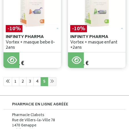
-10%
-10%
INFINITY PHARMA
INFINITY PHARMA
Vortex + masque bebe 0-
Vortex + masque enfant
2ans
+2ans
45
,
35
€
45
,
35
€
40
,
81
€
40
,
81
€
1
2
3
4
5
PHARMACIE EN LIGNE AGRÉÉE
Pharmacie Clabots
Rue de Villers-la-Ville 78
1470 Genappe