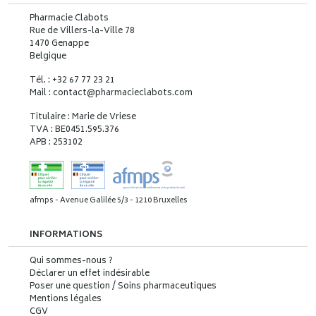
Pharmacie Clabots
Rue de Villers-la-Ville 78
1470 Genappe
Belgique
Tél. : +32 67 77 23 21
Mail : contact
@
pharmacieclabots.com
Titulaire : Marie de Vriese
TVA : BE0451.595.376
APB : 253102
afmps - Avenue Galilée 5/3 - 1210 Bruxelles
INFORMATIONS
Qui sommes-nous ?
Déclarer un effet indésirable
Poser une question / Soins pharmaceutiques
Mentions légales
CGV