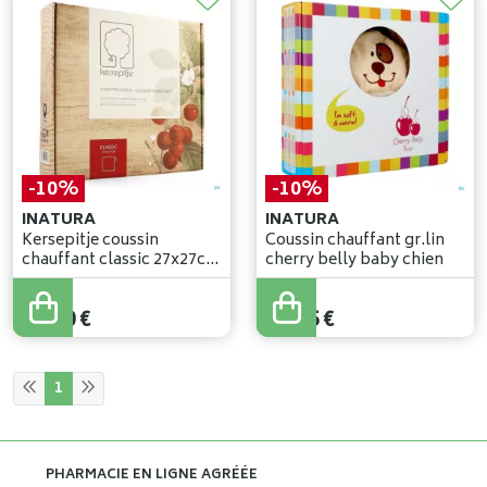
-10%
-10%
INATURA
INATURA
Kersepitje coussin
Coussin chauffant gr.lin
chauffant classic 27x27cm
cherry belly baby chien
nf
22
,
45
€
29
,
95
€
20
,
20
€
26
,
95
€
1
PHARMACIE EN LIGNE AGRÉÉE