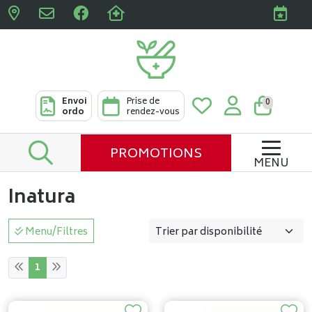
Pharmacies Clabots & De L
Envoi
Prise de
0
ordo
rendez-vous
PROMOTIONS
MENU
Inatura
Menu/Filtres
1