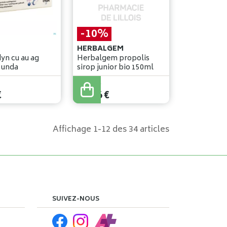
-10%
HERBALGEM
n cu au ag
Herbalgem propolis
 unda
sirop junior bio 150ml
15
,
85
€
€
14
,
26
€
Affichage 1-12 des 34 articles
SUIVEZ-NOUS