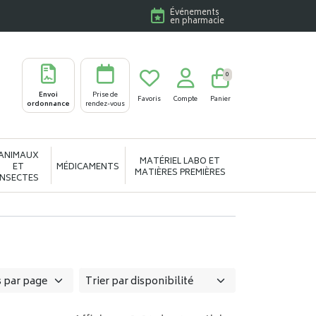
Événements
en pharmacie
0
Envoi
Prise de
Favoris
Compte
Panier
ordonnance
rendez-vous
ANIMAUX
MATÉRIEL LABO ET
ET
MÉDICAMENTS
MATIÈRES PREMIÈRES
INSECTES