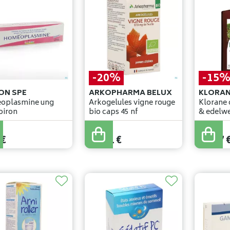
-20%
-15
ON SPE
ARKOPHARMA BELUX
plasmine ung
Arkogelules vigne rouge
Klorane c
oiron
bio caps 45 nf
13
,
76
€
13
,
50
€
€
11
,
01
€
11
,
47