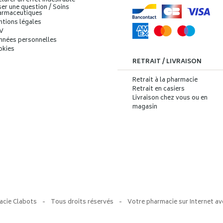
larer un effet indésirable
er une question / Soins
armaceutiques
ntions légales
V
nnées personnelles
okies
RETRAIT / LIVRAISON
Retrait à la pharmacie
Retrait en casiers
Livraison chez vous ou en
magasin
acie Clabots
-
Tous droits réservés
-
Votre pharmacie sur Internet av