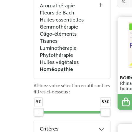
Aromathérapie
Fleurs de Bach
Huiles essentielles
Gemmothérapie
Oligo-éléments
Tisanes
Luminothérapie
Phytothérapie
Huiles végétales
Homéopathie
BOIR
Rhinaller
Affinez votre sélection en utilisant les
boiro
filtres ci-dessous :
5€
53€
9
,
32
Critères