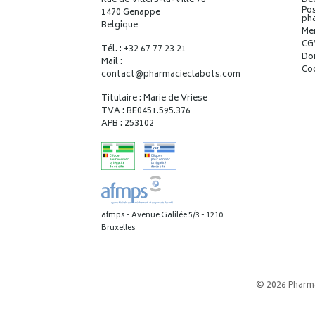
Rue de Villers-la-Ville 78
Déc
Pos
1470 Genappe
ph
Belgique
Me
CG
Tél. : +32 67 77 23 21
Do
Mail :
Co
contact
@
pharmacieclabots.com
Titulaire : Marie de Vriese
TVA : BE0451.595.376
APB : 253102
afmps - Avenue Galilée 5/3 - 1210
Bruxelles
© 2026 Pharm