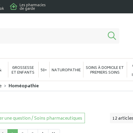
e
Les pharmacies
ook
de garde
macie en ligne à votre service
GROSSESSE
SOINS À DOMICILE ET
&
50+
NATUROPATHIE
ET ENFANTS
PREMIERS SOINS
e
Homéopathie
r une question / Soins pharmaceutiques