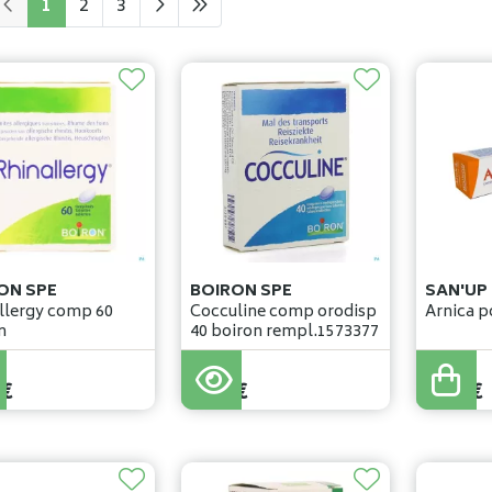
1
2
3
ON SPE
BOIRON SPE
SAN'UP
gy comp 60
Cocculine comp orodisp
Ar
n
40 boiron rempl.1573377
€
9
,
49
€
9
,
60
€