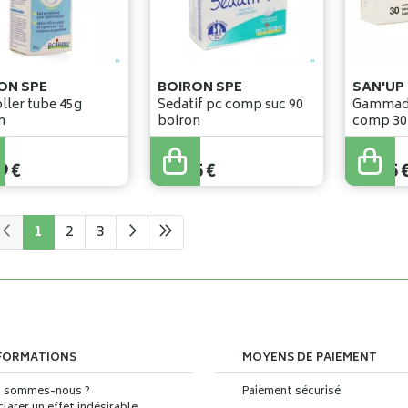
ON SPE
BOIRON SPE
SAN'UP
 tube 45g
Sedatif pc comp suc 90
Gammady
n
boiron
comp 30
9
€
12
,
85
€
12
,
95
1
2
3
FORMATIONS
MOYENS DE PAIEMENT
i sommes-nous ?
Paiement sécurisé