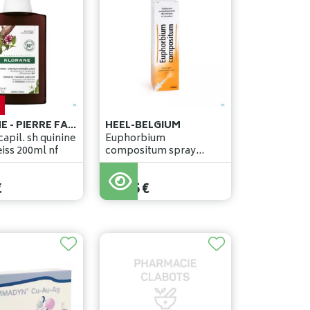
%
KLORANE - PIERRE FABRE BENELUX
HEEL-BELGIUM
apil. sh quinine
Euphorbium
& edelweiss 200ml nf
compositum spray
nasale 20ml
€
11
,
65
€