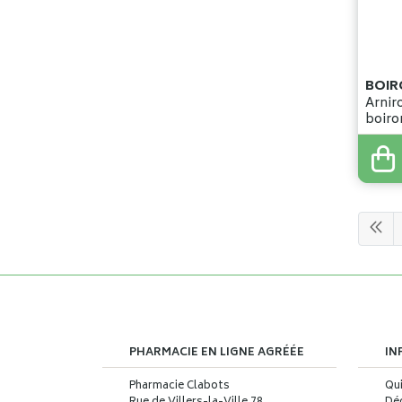
BOIR
Arniroller
boiro
12
,
3
PHARMACIE EN LIGNE AGRÉÉE
IN
Pharmacie Clabots
Qu