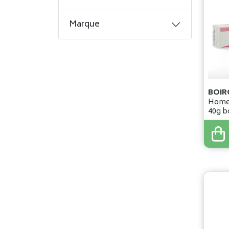
Marque
BOIR
Homeo
40g b
9
,
99