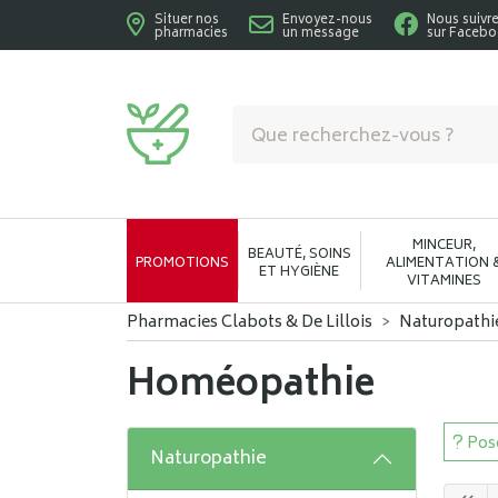
Situer nos
Envoyez-nous
Nous suivr
pharmacies
un message
sur Faceb
Pharmacies Clabots & De Lillois Votre phar
MINCEUR,
BEAUTÉ, SOINS
PROMOTIONS
ALIMENTATION 
ET HYGIÈNE
VITAMINES
Pharmacies Clabots & De Lillois
Naturopathi
Homéopathie
Pose
Naturopathie