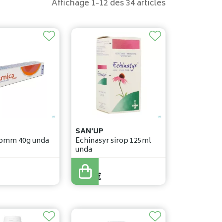
Affichage 1-12 des 34 articles
SAN'UP
nica pomm 40g unda
Echinasyr sirop 125ml
unda
9
,
85
€